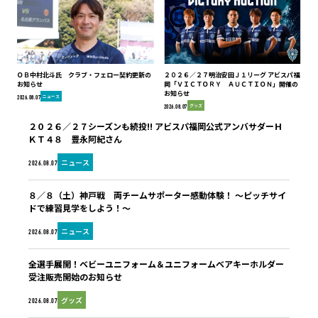
ＯＢ中村北斗氏 クラブ・フェロー契約更新の
２０２６／２７明治安田Ｊ１リーグ アビスパ福
お知らせ
岡「ＶＩＣＴＯＲＹ ＡＵＣＴＩＯＮ」開催の
お知らせ
ニュース
2026.08.07
グッズ
2026.08.07
２０２６／２７シーズンも続投!! アビスパ福岡公式アンバサダーＨ
ＫＴ４８ 豊永阿紀さん
ニュース
2026.08.07
８／８（土）神戸戦 両チームサポーター感動体験！ ～ピッチサイ
ドで練習見学をしよう！～
ニュース
2026.08.07
全選手展開！ベビーユニフォーム＆ユニフォームベアキーホルダー
受注販売開始のお知らせ
グッズ
2026.08.07