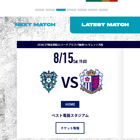
NEXT MATCH
LATEST MATCH
2026/27明治安田J1リーグ アビスパ福岡 vs セレッソ大阪
8/15
Sat. 19:00
VS
HOME
1
3
1
0
0
4
町田
ベスト電器スタジアム
2
3
1
0
0
3
広島
チケット情報
3
3
1
0
0
1
鹿島