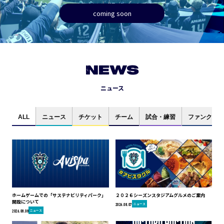
coming soon
NEWS
ニュース
ALL
ニュース
チケット
チーム
試合・練習
ファンクラブ
ホームゲームでの「サステナビリティパーク」
２０２６シーズンスタジアムグルメのご案内
開設について
ニュース
2026.08.07
ニュース
2026.08.08