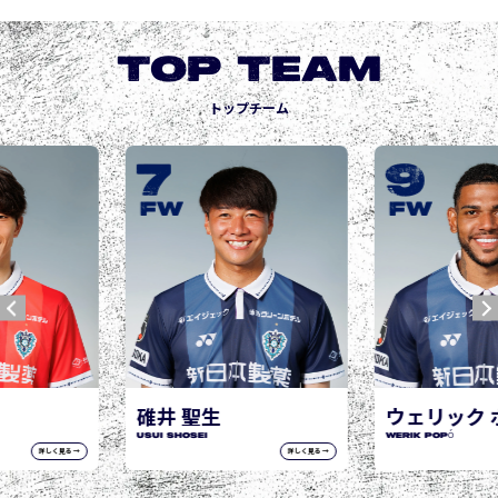
TOP TEAM
トップチーム
9
10
城後 寿
JOGO Hisashi
FW
FW
ウェリック ポポ
WERIK POPÓ
詳しく見る →
詳しく見る →