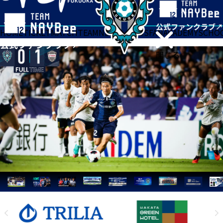
HOME
TICKET
MATCH
TEAM
NEWS
GOODS
FAN
ACADEMY
SCHO
閉じる