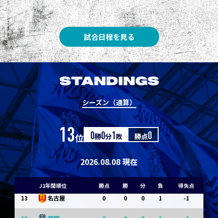
3
3
1
0
0
1
Ｇ大阪
5
3
1
0
0
1
柏
試合日程を見る
5
3
1
0
0
1
Ｃ大阪
7
3
1
0
0
1
清水
STANDINGS
7
3
1
0
0
1
神戸
シーズン（通算）
9
0
0
0
1
-1
浦和
13
位
0
勝
0
分
1
敗
勝点
0
9
0
0
0
1
-1
横浜FM
11
0
0
0
1
-1
水戸
2026.08.08 現在
11
0
0
0
1
-1
岡山
J1年間順位
勝点
勝
分
負
得失点
13
0
0
0
1
-1
名古屋