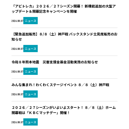
「アビトレカ」２０２６／２７シーズン開幕！ 新機能追加の大型ア
ップデート＆開幕記念キャンペーンを開催
ニュース
2026.08.07
【緊急追加販売】８/８（土）神戸戦 バックスタンド立見席販売のお
知らせ
ニュース
2026.08.07
令和８年熊本地震 災害支援金募金活動実施のお知らせ
ニュース
2026.08.07
みんな集まれ！わくわくステージイベント ８／８（土）神戸戦
ニュース
2026.08.07
２０２６／２７シーズンがいよいよスタート！ ８／８（土）ホーム
開幕戦は「ＫＢＣマッチデー」開催！
ニュース
2026.08.07