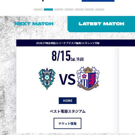
NEXT MATCH
LATEST MATCH
2026/27明治安田J1リーグ アビスパ福岡 vs セレッソ大阪
8/15
Sat. 19:00
VS
HOME
1
3
1
0
0
4
町田
ベスト電器スタジアム
2
3
1
0
0
3
広島
チケット情報
3
3
1
0
0
1
鹿島