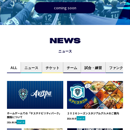
coming soon
NEWS
ニュース
ALL
ニュース
チケット
チーム
試合・練習
ファンクラブ
ホームゲームでの「サステナビリティパーク」
２０２６シーズンスタジアムグルメのご案内
開設について
ニュース
2026.08.07
ニュース
2026.08.08