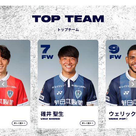
TOP TEAM
トップチーム
7
9
城
JOG
FW
FW
井 聖生
ウェリック ポポ
I Shosei
WERIK POPÓ
詳しく見る →
詳しく見る →