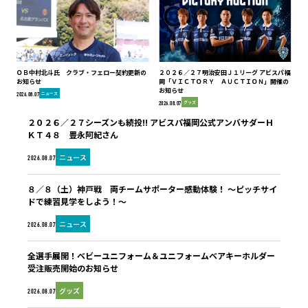
ＯＢ中村北斗氏 クラブ・フェロー契約更新の
２０２６／２７明治安田Ｊ１リーグ アビスパ福
お知らせ
岡「ＶＩＣＴＯＲＹ ＡＵＣＴＩＯＮ」開催の
お知らせ
ニュース
2026.08.07
グッズ
2026.08.07
２０２６／２７シーズンも続投!! アビスパ福岡公式アンバサダーＨ
ＫＴ４８ 豊永阿紀さん
ニュース
2026.08.07
８／８（土）神戸戦 両チームサポーター感動体験！ ～ピッチサイ
ドで練習見学をしよう！～
ニュース
2026.08.07
全選手展開！ベビーユニフォーム＆ユニフォームベアキーホルダー
受注販売開始のお知らせ
グッズ
2026.08.07