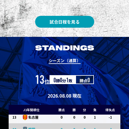
3
3
1
0
0
1
Ｇ大阪
5
3
1
0
0
1
柏
試合日程を見る
5
3
1
0
0
1
Ｃ大阪
7
3
1
0
0
1
清水
STANDINGS
7
3
1
0
0
1
神戸
シーズン（通算）
9
0
0
0
1
-1
浦和
13
位
0
勝
0
分
1
敗
勝点
0
9
0
0
0
1
-1
横浜FM
11
0
0
0
1
-1
水戸
2026.08.08 現在
11
0
0
0
1
-1
岡山
J1年間順位
勝点
勝
分
負
得失点
13
0
0
0
1
-1
名古屋