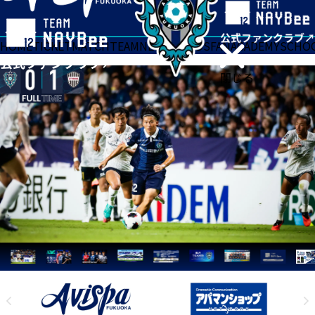
HOME
TICKET
MATCH
TEAM
NEWS
GOODS
FAN
ACADEMY
SCHO
閉じる