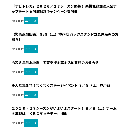
「アビトレカ」２０２６／２７シーズン開幕！ 新機能追加の大型ア
ップデート＆開幕記念キャンペーンを開催
ニュース
2026.08.07
【緊急追加販売】８/８（土）神戸戦 バックスタンド立見席販売のお
知らせ
ニュース
2026.08.07
令和８年熊本地震 災害支援金募金活動実施のお知らせ
ニュース
2026.08.07
みんな集まれ！わくわくステージイベント ８／８（土）神戸戦
ニュース
2026.08.07
２０２６／２７シーズンがいよいよスタート！ ８／８（土）ホーム
開幕戦は「ＫＢＣマッチデー」開催！
ニュース
2026.08.07