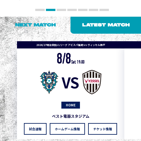
NEXT MATCH
LATEST MATCH
2026/27明治安田J1リーグ アビスパ福岡 vs ヴィッセル神戸
8/8
Sat. 19:00
VS
HOME
ベスト電器スタジアム
試合速報
ホームゲーム情報
チケット情報