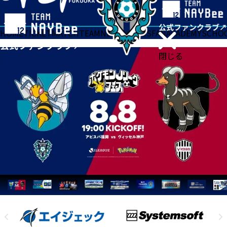
HOME
TICKET
MATCH
TEAM
NEWS
GOODS
FAN
ACADEMY
SCHO
閉じる