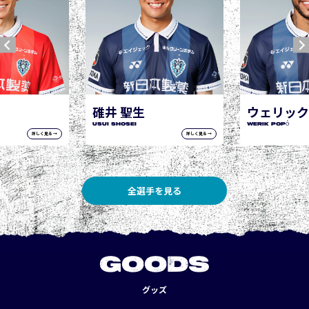
碓井 聖生
ウェリック
USUI Shosei
WERIK POPÓ
詳しく見る →
詳しく見る →
全選手を見る
GOODS
グッズ