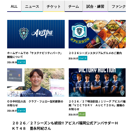
ALL
ニュース
チケット
チーム
試合・練習
ファンクラブ
ホームゲームでの「サステナビリティパーク」
２０２６シーズンスタジアムグルメのご案内
開設について
ニュース
2026.08.07
ニュース
2026.08.08
ＯＢ中村北斗氏 クラブ・フェロー契約更新の
２０２６／２７明治安田Ｊ１リーグ アビスパ福
お知らせ
岡「ＶＩＣＴＯＲＹ ＡＵＣＴＩＯＮ」開催の
お知らせ
ニュース
2026.08.07
グッズ
2026.08.07
２０２６／２７シーズンも続投!! アビスパ福岡公式アンバサダーＨ
ＫＴ４８ 豊永阿紀さん