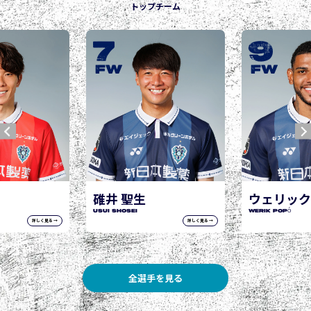
トップチーム
7
9
城
JOG
FW
FW
井 聖生
ウェリック ポポ
I Shosei
WERIK POPÓ
詳しく見る →
詳しく見る →
全選手を見る