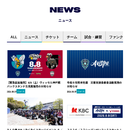
NEWS
ニュース
ALL
ニュース
チケット
チーム
試合・練習
ファンクラブ
【緊急追加販売】8/8（土）ヴィッセル神戸戦
令和８年熊本地震 災害支援金募金活動実施の
バックスタンド立見席販売のお知らせ
お知らせ
ニュース
ニュース
2026.08.07
2026.08.07
みんな集まれ！わくわくステージイベント ８／
２０２６／２７シーズンがいよいよスタート！