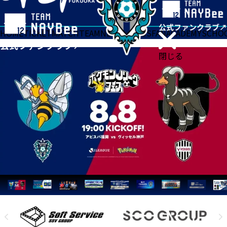
HOME
TICKET
MATCH
TEAM
NEWS
GOODS
FAN
ACADEMY
SCHO
閉じる