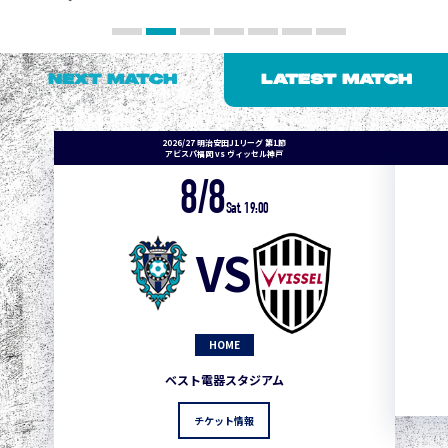
NEXT MATCH
LATEST MATCH
2026/27 明治安田J1リーグ 第1節
アビスパ福岡 vs ヴィッセル神戸
8/8
Sat. 19:00
VS
HOME
ベスト電器スタジアム
チケット情報