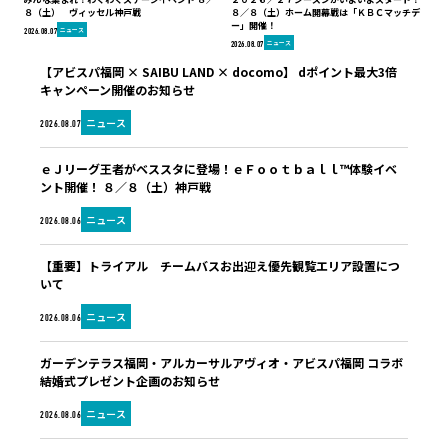
８（土） ヴィッセル神戸戦
８／８（土）ホーム開幕戦は「ＫＢＣマッチデ
ー」開催！
ニュース
2026.08.07
ニュース
2026.08.07
【アビスパ福岡 × SAIBU LAND × docomo】 dポイント最大3倍
キャンペーン開催のお知らせ
ニュース
2026.08.07
ｅＪリーグ王者がベススタに登場！ｅＦｏｏｔｂａｌｌ™体験イベ
ント開催！ ８／８（土）神戸戦
ニュース
2026.08.06
【重要】トライアル チームバスお出迎え優先観覧エリア設置につ
いて
ニュース
2026.08.06
ガーデンテラス福岡・アルカーサルアヴィオ・アビスパ福岡 コラボ
結婚式プレゼント企画のお知らせ
ニュース
2026.08.06