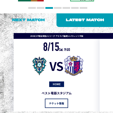
NEXT MATCH
LATEST MATCH
2026/27明治安田J1リーグ アビスパ福岡 vs セレッソ大阪
8/15
1
3
1
0
0
4
町田
Sat. 19:00
2
3
1
0
0
3
広島
VS
3
3
1
0
0
1
鹿島
3
3
1
0
0
1
Ｇ大阪
HOME
5
3
1
0
0
1
柏
ベスト電器スタジアム
5
3
1
0
0
1
Ｃ大阪
チケット情報
5
3
1
0
0
1
長崎