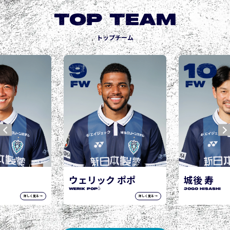
TOP TEAM
トップチーム
9
10
FW
FW
ウェリック ポポ
城後 寿
WERIK POPÓ
JOGO Hisashi
詳しく見る →
詳しく見る →