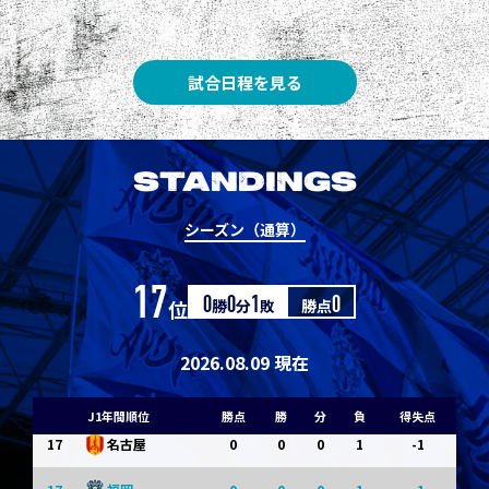
8
3
1
0
0
1
清水
8
3
1
0
0
1
神戸
試合日程を見る
10
1
0
1
0
0
東京Ｖ
10
1
0
1
0
0
川崎Ｆ
STANDINGS
12
0
0
0
1
-1
浦和
シーズン（通算）
12
0
0
0
1
-1
横浜FM
17
位
0
勝
0
分
1
敗
勝点
0
14
0
0
0
1
-1
水戸
14
0
0
0
1
-1
京都
2026.08.09 現在
14
0
0
0
1
-1
岡山
J1年間順位
勝点
勝
分
負
得失点
17
0
0
0
1
-1
名古屋