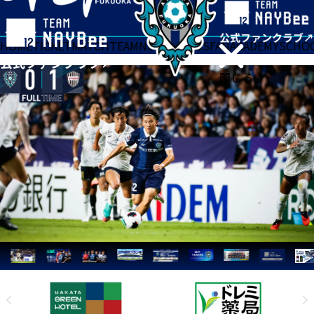
HOME
TICKET
MATCH
TEAM
NEWS
GOODS
FAN
ACADEMY
SCHO
閉じる