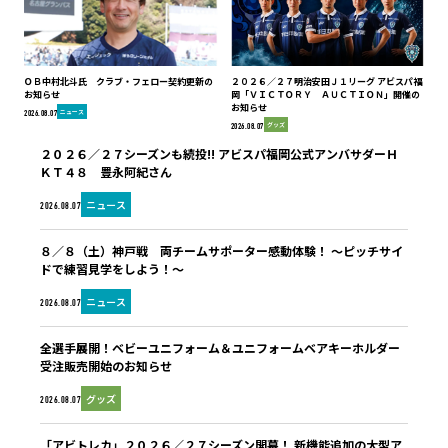
ＯＢ中村北斗氏 クラブ・フェロー契約更新の
２０２６／２７明治安田Ｊ１リーグ アビスパ福
お知らせ
岡「ＶＩＣＴＯＲＹ ＡＵＣＴＩＯＮ」開催の
お知らせ
ニュース
2026.08.07
グッズ
2026.08.07
２０２６／２７シーズンも続投!! アビスパ福岡公式アンバサダーＨ
ＫＴ４８ 豊永阿紀さん
ニュース
2026.08.07
８／８（土）神戸戦 両チームサポーター感動体験！ ～ピッチサイ
ドで練習見学をしよう！～
ニュース
2026.08.07
全選手展開！ベビーユニフォーム＆ユニフォームベアキーホルダー
受注販売開始のお知らせ
グッズ
2026.08.07
「アビトレカ」２０２６／２７シーズン開幕！ 新機能追加の大型ア