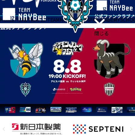
HOME
TICKET
MATCH
TEAM
NEWS
GOODS
FAN
ACADEMY
SCHO
閉じる