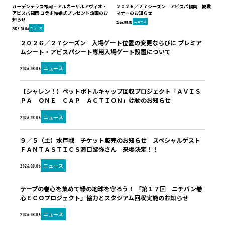
ガーデンテラス福岡・アルカーサルアヴィオ・
２０２６／２７シーズン アビスパ福岡 観戦
アビスパ福岡 コラボ結婚式プレゼント企画のお
マナーのお知らせ
知らせ
ニュース
2026.08.06
ニュース
2026.08.06
２０２６／２７シーズン 入場ゲート位置の変更ならびに プレミア
ムシート・アビスパシート専用入場ゲート設置について
ニュース
2026.08.06
【シャレン！】ペットボトルキャップ回収プロジェクト「ＡＶＩＳ
ＰＡ ＯＮＥ ＣＡＰ ＡＣＴＩＯＮ」始動のお知らせ
ニュース
2026.08.06
９／５（土）水戸戦 チケット販売のお知らせ スペシャルゲスト
ＦＡＮＴＡＳＴＩＣＳ瀬口黎弥さん 来場決定！！
ニュース
2026.08.06
テープの巻心を集めて緑の地球を守ろう！ 「第１７回 ニチバン巻
心ＥＣＯプロジェクト」協力とスタジアム回収実施のお知らせ
ニュース
2026.08.06