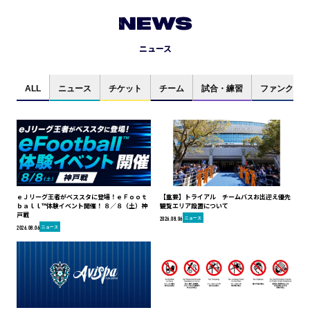
NEWS
ニュース
ALL
ニュース
チケット
チーム
試合・練習
ファンクラブ
ｅＪリーグ王者がベススタに登場！ｅＦｏｏｔ
【重要】トライアル チームバスお出迎え優先
ｂａｌｌ™体験イベント開催！ ８／８（土）神
観覧エリア設置について
戸戦
ニュース
2026.08.06
ニュース
2026.08.06