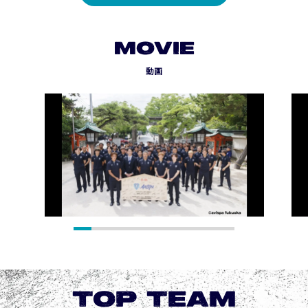
MOVIE
動画
TOP TEAM