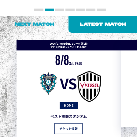
NEXT MATCH
LATEST MATCH
2026/27 明治安田J1リーグ 第1節
アビスパ福岡 vs ヴィッセル神戸
8/8
Sat. 19:00
VS
HOME
ベスト電器スタジアム
チケット情報