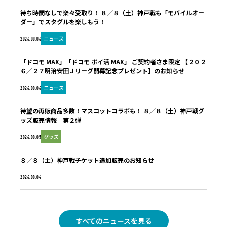
待ち時間なしで楽々受取り！ ８／８（土）神戸戦も「モバイルオー
ダー」でスタグルを楽しもう！
ニュース
2026.08.06
「ドコモ MAX」「ドコモ ポイ活 MAX」 ご契約者さま限定 【２０２
６／２７明治安田Ｊリーグ開幕記念プレゼント】のお知らせ
ニュース
2026.08.06
待望の再販商品多数！マスコットコラボも！ ８／８（土）神戸戦グ
ッズ販売情報 第２弾
グッズ
2026.08.05
８／８（土）神戸戦チケット追加販売のお知らせ
未分類
2026.08.04
すべてのニュースを見る