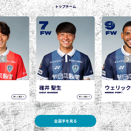
トップチーム
9
10
城後 寿
JOGO Hisashi
FW
FW
生
ウェリック ポポ
WERIK POPÓ
詳しく見る →
詳しく見る →
全選手を見る