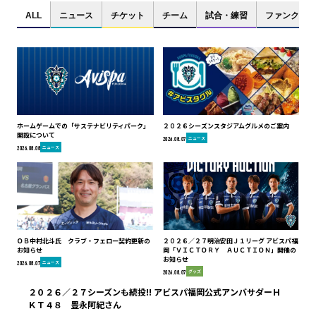
ALL
ニュース
チケット
チーム
試合・練習
ファンクラブ
ホームゲームでの「サステナビリティパーク」
２０２６シーズンスタジアムグルメのご案内
開設について
ニュース
2026.08.07
ニュース
2026.08.08
ＯＢ中村北斗氏 クラブ・フェロー契約更新の
２０２６／２７明治安田Ｊ１リーグ アビスパ福
お知らせ
岡「ＶＩＣＴＯＲＹ ＡＵＣＴＩＯＮ」開催の
お知らせ
ニュース
2026.08.07
グッズ
2026.08.07
２０２６／２７シーズンも続投!! アビスパ福岡公式アンバサダーＨ
ＫＴ４８ 豊永阿紀さん