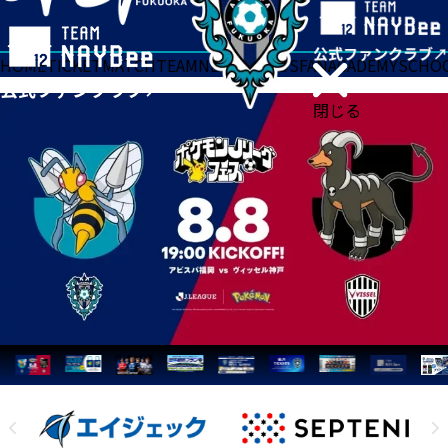
HOME
TICKET
MATCH
TEAM
NEWS
GOODS
FAN
ACADEMY
SCHO
閉じる