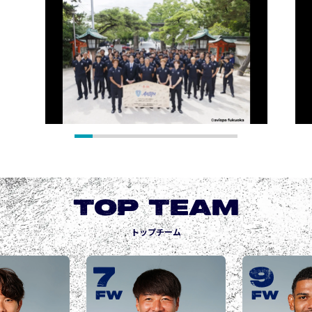
TOP TEAM
トップチーム
9
10
城後 寿
JOGO Hisashi
FW
FW