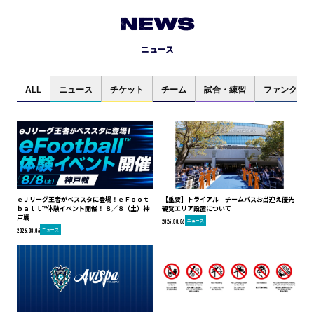
NEWS
ニュース
ALL
ニュース
チケット
チーム
試合・練習
ファンクラブ
ｅＪリーグ王者がベススタに登場！ｅＦｏｏｔ
【重要】トライアル チームバスお出迎え優先
ｂａｌｌ™体験イベント開催！ ８／８（土）神
観覧エリア設置について
戸戦
ニュース
2026.08.06
ニュース
2026.08.06