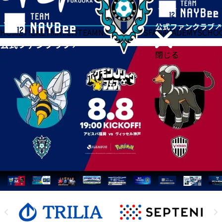
HOME
TICKET
MATCH
TEAM
NEWS
GOODS
FAN
ACADEMY
SCHO
閉じる