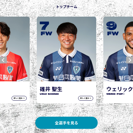
トップチーム
7
9
FW
FW
碓井 聖生
ウェリック
USUI Shosei
WERIK POPÓ
詳しく見る →
詳しく見る →
全選手を見る