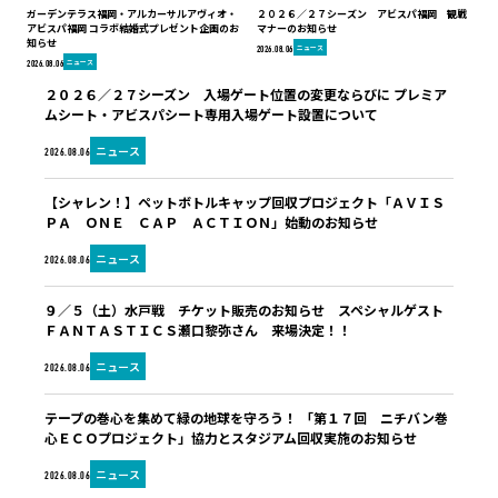
ガーデンテラス福岡・アルカーサルアヴィオ・
２０２６／２７シーズン アビスパ福岡 観戦
アビスパ福岡 コラボ結婚式プレゼント企画のお
マナーのお知らせ
知らせ
ニュース
2026.08.06
ニュース
2026.08.06
２０２６／２７シーズン 入場ゲート位置の変更ならびに プレミア
ムシート・アビスパシート専用入場ゲート設置について
ニュース
2026.08.06
【シャレン！】ペットボトルキャップ回収プロジェクト「ＡＶＩＳ
ＰＡ ＯＮＥ ＣＡＰ ＡＣＴＩＯＮ」始動のお知らせ
ニュース
2026.08.06
９／５（土）水戸戦 チケット販売のお知らせ スペシャルゲスト
ＦＡＮＴＡＳＴＩＣＳ瀬口黎弥さん 来場決定！！
ニュース
2026.08.06
テープの巻心を集めて緑の地球を守ろう！ 「第１７回 ニチバン巻
心ＥＣＯプロジェクト」協力とスタジアム回収実施のお知らせ
ニュース
2026.08.06