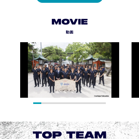
MOVIE
動画
TOP TEAM