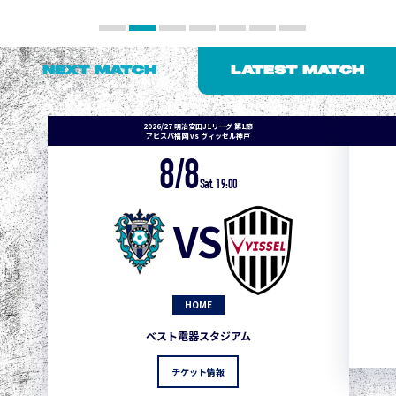
NEXT MATCH
LATEST MATCH
2026/27 明治安田J1リーグ 第1節
アビスパ福岡 vs ヴィッセル神戸
8/8
Sat. 19:00
VS
HOME
ベスト電器スタジアム
チケット情報