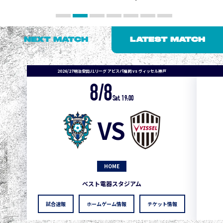
NEXT MATCH
LATEST MATCH
2026/27明治安田J1リーグ アビスパ福岡 vs ヴィッセル神戸
8/8
Sat. 19:00
VS
HOME
ベスト電器スタジアム
試合速報
ホームゲーム情報
チケット情報