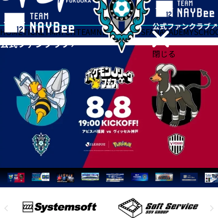
HOME
TICKET
MATCH
TEAM
NEWS
GOODS
FAN
ACADEMY
SCHO
閉じる