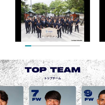
TOP TEAM
トップチーム
9
10
城後 寿
JOGO Hisashi
FW
FW