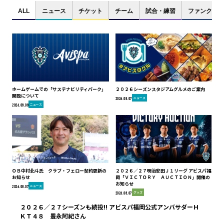
ALL
ニュース
チケット
チーム
試合・練習
ファンクラブ
ホームゲームでの「サステナビリティパーク」
２０２６シーズンスタジアムグルメのご案内
開設について
ニュース
2026.08.07
ニュース
2026.08.08
ＯＢ中村北斗氏 クラブ・フェロー契約更新の
２０２６／２７明治安田Ｊ１リーグ アビスパ福
お知らせ
岡「ＶＩＣＴＯＲＹ ＡＵＣＴＩＯＮ」開催の
お知らせ
ニュース
2026.08.07
グッズ
2026.08.07
２０２６／２７シーズンも続投!! アビスパ福岡公式アンバサダーＨ
ＫＴ４８ 豊永阿紀さん