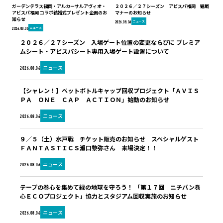
ガーデンテラス福岡・アルカーサルアヴィオ・
２０２６／２７シーズン アビスパ福岡 観戦
アビスパ福岡 コラボ結婚式プレゼント企画のお
マナーのお知らせ
知らせ
ニュース
2026.08.06
ニュース
2026.08.06
２０２６／２７シーズン 入場ゲート位置の変更ならびに プレミア
ムシート・アビスパシート専用入場ゲート設置について
ニュース
2026.08.06
【シャレン！】ペットボトルキャップ回収プロジェクト「ＡＶＩＳ
ＰＡ ＯＮＥ ＣＡＰ ＡＣＴＩＯＮ」始動のお知らせ
ニュース
2026.08.06
９／５（土）水戸戦 チケット販売のお知らせ スペシャルゲスト
ＦＡＮＴＡＳＴＩＣＳ瀬口黎弥さん 来場決定！！
ニュース
2026.08.06
テープの巻心を集めて緑の地球を守ろう！ 「第１７回 ニチバン巻
心ＥＣＯプロジェクト」協力とスタジアム回収実施のお知らせ
ニュース
2026.08.06