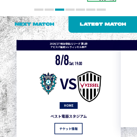
NEXT MATCH
LATEST MATCH
2026/27 明治安田J1リーグ 第1節
アビスパ福岡 vs ヴィッセル神戸
8/8
Sat. 19:00
VS
HOME
ベスト電器スタジアム
チケット情報