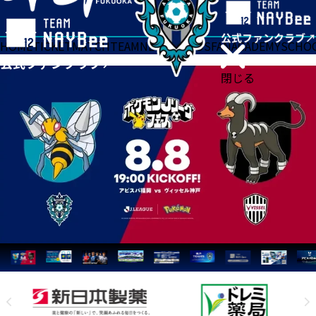
HOME
TICKET
MATCH
TEAM
NEWS
GOODS
FAN
ACADEMY
SCHO
閉じる