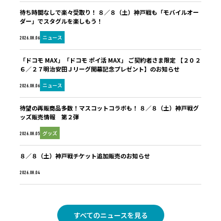
待ち時間なしで楽々受取り！ ８／８（土）神戸戦も「モバイルオー
ダー」でスタグルを楽しもう！
ニュース
2026.08.06
「ドコモ MAX」「ドコモ ポイ活 MAX」 ご契約者さま限定 【２０２
６／２７明治安田Ｊリーグ開幕記念プレゼント】のお知らせ
ニュース
2026.08.06
待望の再販商品多数！マスコットコラボも！ ８／８（土）神戸戦グ
ッズ販売情報 第２弾
グッズ
2026.08.05
８／８（土）神戸戦チケット追加販売のお知らせ
未分類
2026.08.04
すべてのニュースを見る