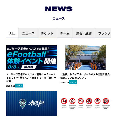
NEWS
ニュース
ALL
ニュース
チケット
チーム
試合・練習
ファンクラブ
ｅＪリーグ王者がベススタに登場！ｅＦｏｏｔ
【重要】トライアル チームバスお出迎え優先
ｂａｌｌ™体験イベント開催！ ８／８（土）神
観覧エリア設置について
戸戦
ニュース
2026.08.06
ニュース
2026.08.06