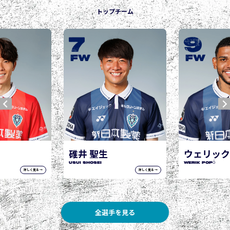
トップチーム
9
10
城後 寿
JOGO Hisashi
FW
FW
ウェリック ポポ
WERIK POPÓ
詳しく見る →
詳しく見る →
全選手を見る