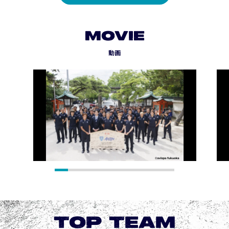
MOVIE
動画
TOP TEAM