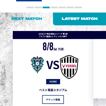
NEXT MATCH
LATEST MATCH
2026/27 明治安田J1リーグ 第1節
アビスパ福岡 vs ヴィッセル神戸
8/8
Sat. 19:00
VS
HOME
ベスト電器スタジアム
チケット情報