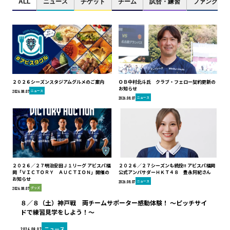
ALL
ニュース
チケット
チーム
試合・練習
ファンクラブ
２０２６シーズンスタジアムグルメのご案内
ＯＢ中村北斗氏 クラブ・フェロー契約更新の
お知らせ
ニュース
2026.08.07
ニュース
2026.08.07
２０２６／２７明治安田Ｊ１リーグ アビスパ福
２０２６／２７シーズンも続投!! アビスパ福岡
岡「ＶＩＣＴＯＲＹ ＡＵＣＴＩＯＮ」開催の
公式アンバサダーＨＫＴ４８ 豊永阿紀さん
お知らせ
ニュース
2026.08.07
グッズ
2026.08.07
８／８（土）神戸戦 両チームサポーター感動体験！ ～ピッチサイ
ドで練習見学をしよう！～
ニュース
2026.08.07