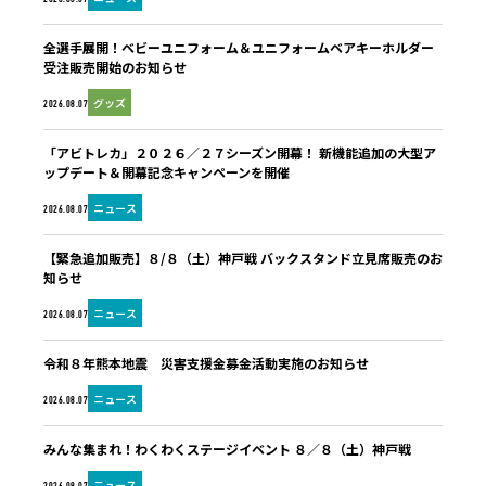
全選手展開！ベビーユニフォーム＆ユニフォームベアキーホルダー
受注販売開始のお知らせ
グッズ
2026.08.07
「アビトレカ」２０２６／２７シーズン開幕！ 新機能追加の大型ア
ップデート＆開幕記念キャンペーンを開催
ニュース
2026.08.07
【緊急追加販売】８/８（土）神戸戦 バックスタンド立見席販売のお
知らせ
ニュース
2026.08.07
令和８年熊本地震 災害支援金募金活動実施のお知らせ
ニュース
2026.08.07
みんな集まれ！わくわくステージイベント ８／８（土）神戸戦
ニュース