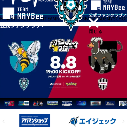
HOME
TICKET
MATCH
TEAM
NEWS
GOODS
FAN
ACADEMY
SCHO
閉じる