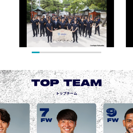
TOP TEAM
トップチーム
9
10
城後 寿
JOGO Hisashi
FW
FW