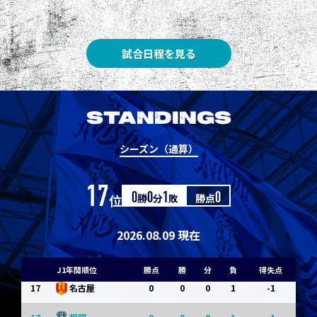
8
3
1
0
0
1
清水
8
3
1
0
0
1
神戸
試合日程を見る
10
1
0
1
0
0
東京Ｖ
10
1
0
1
0
0
川崎Ｆ
STANDINGS
12
0
0
0
1
-1
浦和
シーズン（通算）
12
0
0
0
1
-1
横浜FM
17
位
0
勝
0
分
1
敗
勝点
0
14
0
0
0
1
-1
水戸
14
0
0
0
1
-1
京都
2026.08.09 現在
14
0
0
0
1
-1
岡山
J1年間順位
勝点
勝
分
負
得失点
17
0
0
0
1
-1
名古屋