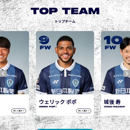
TOP TEAM
トップチーム
9
10
FW
FW
ウェリック ポポ
城後 寿
WERIK POPÓ
JOGO Hisashi
詳しく見る →
詳しく見る →