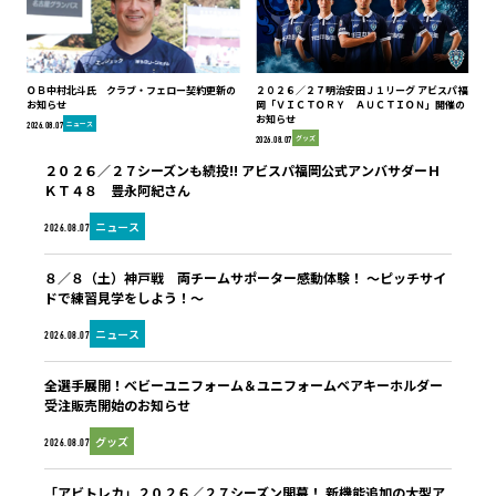
ＯＢ中村北斗氏 クラブ・フェロー契約更新の
２０２６／２７明治安田Ｊ１リーグ アビスパ福
お知らせ
岡「ＶＩＣＴＯＲＹ ＡＵＣＴＩＯＮ」開催の
お知らせ
ニュース
2026.08.07
グッズ
2026.08.07
２０２６／２７シーズンも続投!! アビスパ福岡公式アンバサダーＨ
ＫＴ４８ 豊永阿紀さん
ニュース
2026.08.07
８／８（土）神戸戦 両チームサポーター感動体験！ ～ピッチサイ
ドで練習見学をしよう！～
ニュース
2026.08.07
全選手展開！ベビーユニフォーム＆ユニフォームベアキーホルダー
受注販売開始のお知らせ
グッズ
2026.08.07
「アビトレカ」２０２６／２７シーズン開幕！ 新機能追加の大型ア