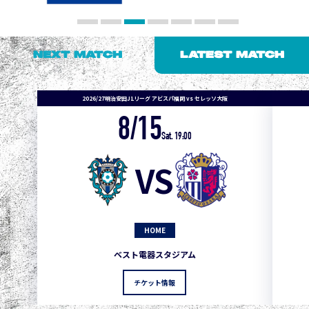
NEXT MATCH
LATEST MATCH
2026/27明治安田J1リーグ アビスパ福岡 vs セレッソ大阪
8/15
1
3
1
0
0
4
町田
Sat. 19:00
2
3
1
0
0
3
広島
VS
3
3
1
0
0
1
鹿島
3
3
1
0
0
1
Ｇ大阪
HOME
5
3
1
0
0
1
柏
ベスト電器スタジアム
5
3
1
0
0
1
Ｃ大阪
チケット情報
5
3
1
0
0
1
長崎