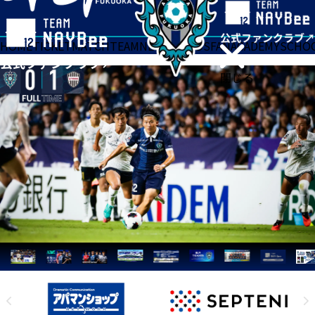
HOME
TICKET
MATCH
TEAM
NEWS
GOODS
FAN
ACADEMY
SCHO
閉じる