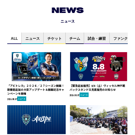
NEWS
ニュース
ALL
ニュース
チケット
チーム
試合・練習
ファンクラブ
「アビトレカ」２０２６／２７シーズン開幕！
【緊急追加販売】8/8（土）ヴィッセル神戸戦
新機能追加の大型アップデート＆開幕記念キャ
バックスタンド立見席販売のお知らせ
ンペーンを開催
ニュース
2026.08.07
ニュース
2026.08.07