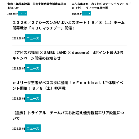
令和８年熊本地震 災害支援金募金活動実施の
みんな集まれ！わくわくステージイベント ８／
お知らせ
８（土） ヴィッセル神戸戦
ニュース
ニュース
2026.08.07
2026.08.07
２０２６／２７シーズンがいよいよスタート！ ８／８（土）ホーム
開幕戦は「ＫＢＣマッチデー」開催！
ニュース
2026.08.07
【アビスパ福岡 × SAIBU LAND × docomo】 dポイント最大3倍
キャンペーン開催のお知らせ
ニュース
2026.08.07
ｅＪリーグ王者がベススタに登場！ｅＦｏｏｔｂａｌｌ™体験イベ
ント開催！ ８／８（土）神戸戦
ニュース
2026.08.06
【重要】トライアル チームバスお出迎え優先観覧エリア設置につ
いて
ニュース
2026.08.06