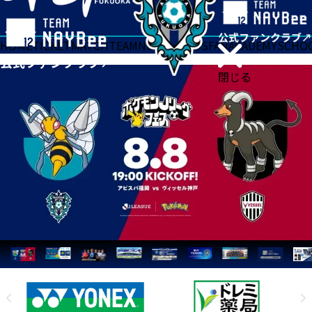
HOME
TICKET
MATCH
TEAM
NEWS
GOODS
FAN
ACADEMY
SCHO
閉じる