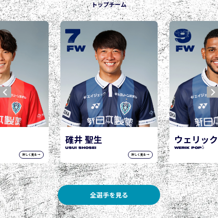
トップチーム
9
10
城後 寿
JOGO Hisashi
FW
FW
ウェリック ポポ
WERIK POPÓ
詳しく見る →
詳しく見る →
全選手を見る