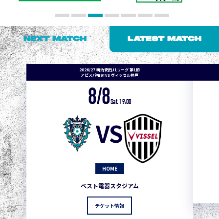
NEXT MATCH
LATEST MATCH
2026/27 明治安田J1リーグ 第1節
アビスパ福岡 vs ヴィッセル神戸
8/8
Sat. 19:00
VS
HOME
ベスト電器スタジアム
チケット情報