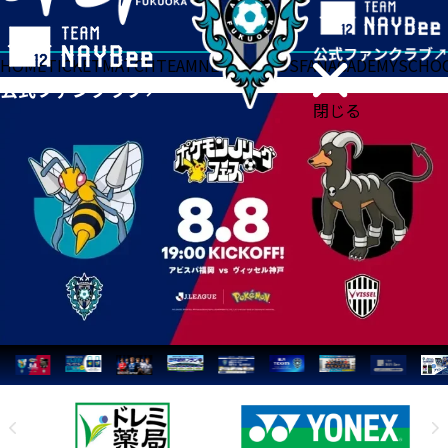
HOME
TICKET
MATCH
TEAM
NEWS
GOODS
FAN
ACADEMY
SCHO
閉じる