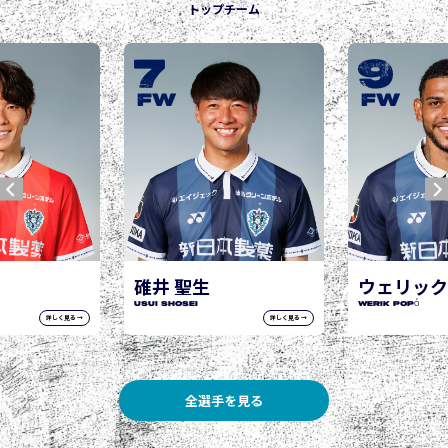
トップチーム
7
9
FW
FW
碓井 聖生
ウェリック
USUI Shosei
WERIK POPÓ
詳しく見る →
詳しく見る →
全選手を見る