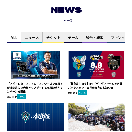
NEWS
ニュース
ALL
ニュース
チケット
チーム
試合・練習
ファンクラブ
「アビトレカ」２０２６／２７シーズン開幕！
【緊急追加販売】8/8（土）ヴィッセル神戸戦
新機能追加の大型アップデート＆開幕記念キャ
バックスタンド立見席販売のお知らせ
ンペーンを開催
ニュース
2026.08.07
ニュース
2026.08.07