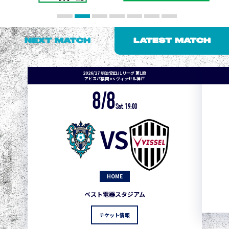
NEXT MATCH
LATEST MATCH
2026/27 明治安田J1リーグ 第1節
アビスパ福岡 vs ヴィッセル神戸
8/8
Sat. 19:00
VS
HOME
ベスト電器スタジアム
チケット情報