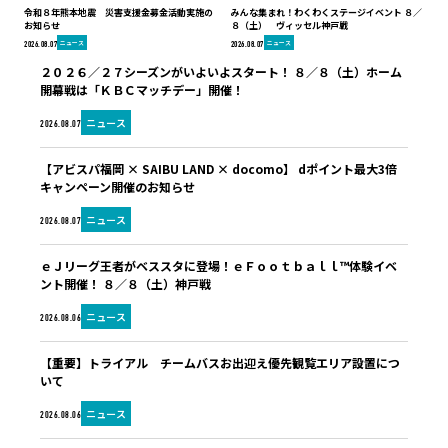
令和８年熊本地震 災害支援金募金活動実施の
みんな集まれ！わくわくステージイベント ８／
お知らせ
８（土） ヴィッセル神戸戦
ニュース
ニュース
2026.08.07
2026.08.07
２０２６／２７シーズンがいよいよスタート！ ８／８（土）ホーム
開幕戦は「ＫＢＣマッチデー」開催！
ニュース
2026.08.07
【アビスパ福岡 × SAIBU LAND × docomo】 dポイント最大3倍
キャンペーン開催のお知らせ
ニュース
2026.08.07
ｅＪリーグ王者がベススタに登場！ｅＦｏｏｔｂａｌｌ™体験イベ
ント開催！ ８／８（土）神戸戦
ニュース
2026.08.06
【重要】トライアル チームバスお出迎え優先観覧エリア設置につ
いて
ニュース
2026.08.06