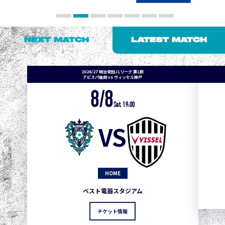
NEXT MATCH
LATEST MATCH
2026/27 明治安田J1リーグ 第1節
アビスパ福岡 vs ヴィッセル神戸
8/8
Sat. 19:00
VS
HOME
ベスト電器スタジアム
チケット情報