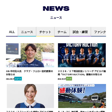
NEWS
ニュース
ALL
ニュース
チケット
チーム
試合・練習
ファンクラブ
OB 中村北斗氏 クラブ・フェロー契約更新の
２０２６／２７明治安田Ｊ１リーグ アビスパ福
お知らせ
岡「VICTORY AUCTION」開催のお知らせ
ニュース
グッズ
2026.08.07
2026.08.07
２０２６／２７シーズンも続投!! アビスパ福岡
８／８（土）神戸戦 両チームサポーター感動