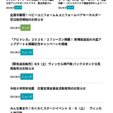
公式アンバサダーＨＫＴ４８ 豊永阿紀さん
体験！ ～ピッチサイドで練習見学をしよう！～
ニュース
ニュース
2026.08.07
2026.08.07
全選手展開！ベビーユニフォーム＆ユニフォームベアキーホルダー
受注販売開始のお知らせ
グッズ
2026.08.07
「アビトレカ」２０２６／２７シーズン開幕！ 新機能追加の大型ア
ップデート＆開幕記念キャンペーンを開催
ニュース
2026.08.07
【緊急追加販売】8/8（土）ヴィッセル神戸戦 バックスタンド立見
席販売のお知らせ
ニュース
2026.08.07
令和８年熊本地震 災害支援金募金活動実施のお知らせ
ニュース
2026.08.07
みんな集まれ！わくわくステージイベント ８／８（土） ヴィッセ
ル神戸戦