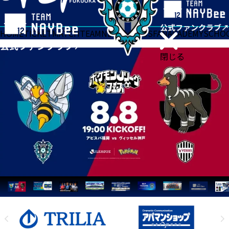
HOME
TICKET
MATCH
TEAM
NEWS
GOODS
FAN
ACADEMY
SCHO
閉じる