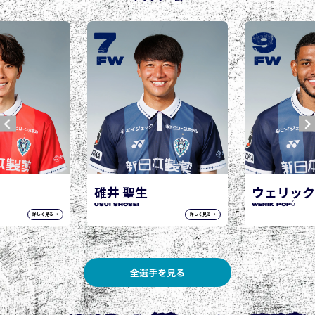
9
10
城後 寿
JOGO Hisashi
FW
FW
ウェリック ポポ
WERIK POPÓ
詳しく見る →
詳しく見る →
全選手を見る