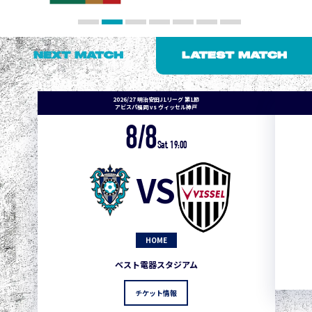
NEXT MATCH
LATEST MATCH
2026/27 明治安田J1リーグ 第1節
アビスパ福岡 vs ヴィッセル神戸
8/8
Sat. 19:00
VS
HOME
ベスト電器スタジアム
チケット情報