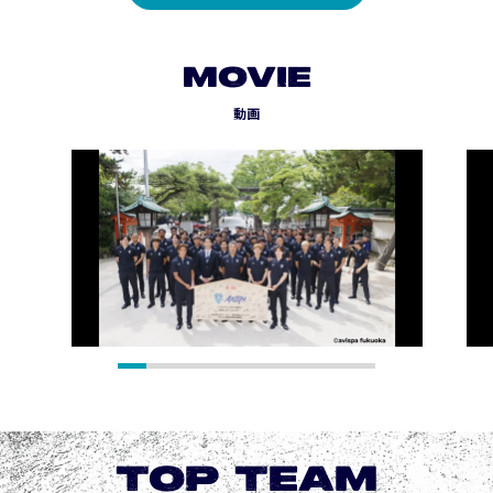
MOVIE
動画
TOP TEAM