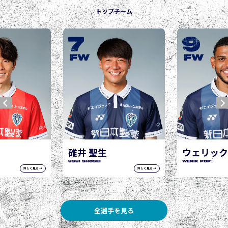
トップチーム
9
10
城後 寿
JOGO Hisashi
FW
FW
ウェリック ポポ
WERIK POPÓ
詳しく見る →
詳しく見る →
全選手を見る