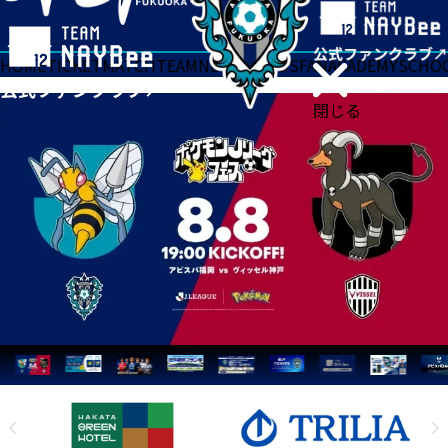
HOME
TICKET
MATCH
TEAM
NEWS
GOODS
FAN
ACADEMY
SCHO
閉じる