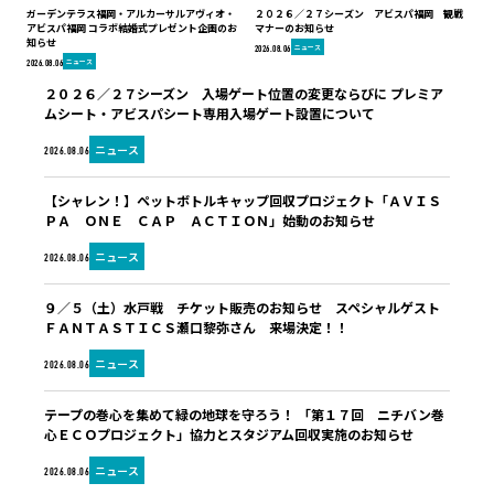
ガーデンテラス福岡・アルカーサルアヴィオ・
２０２６／２７シーズン アビスパ福岡 観戦
アビスパ福岡 コラボ結婚式プレゼント企画のお
マナーのお知らせ
知らせ
ニュース
2026.08.06
ニュース
2026.08.06
２０２６／２７シーズン 入場ゲート位置の変更ならびに プレミア
ムシート・アビスパシート専用入場ゲート設置について
ニュース
2026.08.06
【シャレン！】ペットボトルキャップ回収プロジェクト「ＡＶＩＳ
ＰＡ ＯＮＥ ＣＡＰ ＡＣＴＩＯＮ」始動のお知らせ
ニュース
2026.08.06
９／５（土）水戸戦 チケット販売のお知らせ スペシャルゲスト
ＦＡＮＴＡＳＴＩＣＳ瀬口黎弥さん 来場決定！！
ニュース
2026.08.06
テープの巻心を集めて緑の地球を守ろう！ 「第１７回 ニチバン巻
心ＥＣＯプロジェクト」協力とスタジアム回収実施のお知らせ
ニュース
2026.08.06