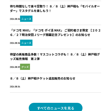
待ち時間なしで楽々受取り！ ８／８（土）神戸戦も「モバイルオー
ダー」でスタグルを楽しもう！
ニュース
2026.08.06
「ドコモ MAX」「ドコモ ポイ活 MAX」 ご契約者さま限定 【２０２
６／２７明治安田Ｊリーグ開幕記念プレゼント】のお知らせ
ニュース
2026.08.06
待望の再販商品多数！マスコットコラボも！ ８／８（土）神戸戦グ
ッズ販売情報 第２弾
グッズ
2026.08.05
８／８（土）神戸戦チケット追加販売のお知らせ
未分類
2026.08.04
すべてのニュースを見る