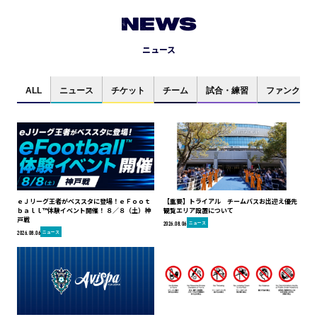
NEWS
ニュース
ALL
ニュース
チケット
チーム
試合・練習
ファンクラブ
ｅＪリーグ王者がベススタに登場！ｅＦｏｏｔ
【重要】トライアル チームバスお出迎え優先
ｂａｌｌ™体験イベント開催！ ８／８（土）神
観覧エリア設置について
戸戦
ニュース
2026.08.06
ニュース
2026.08.06