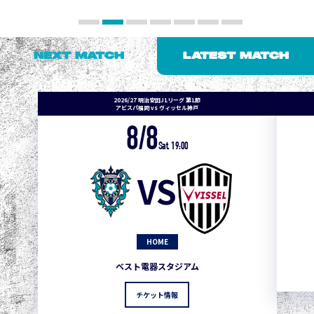
NEXT MATCH
LATEST MATCH
2026/27 明治安田J1リーグ 第1節
アビスパ福岡 vs ヴィッセル神戸
8/8
Sat. 19:00
VS
HOME
ベスト電器スタジアム
チケット情報