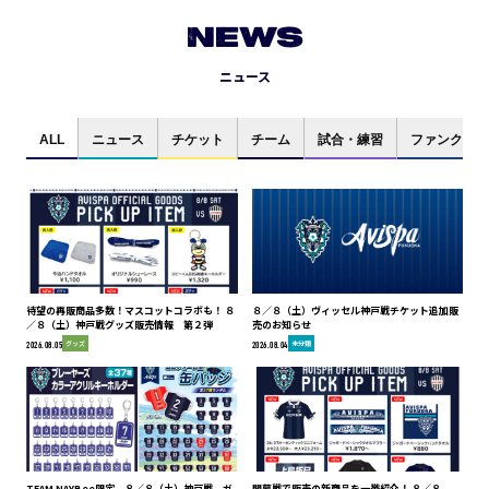
NEWS
ニュース
ALL
ニュース
チケット
チーム
試合・練習
ファンクラブ
待望の再販商品多数！マスコットコラボも！ ８
８／８（土）ヴィッセル神戸戦チケット追加販
／８（土）神戸戦グッズ販売情報 第２弾
売のお知らせ
グッズ
未分類
2026.08.05
2026.08.04
TEAM NAYBee限定 ８／８（土）神戸戦 ガ
開幕戦で販売の新商品を一挙紹介！ ８／８