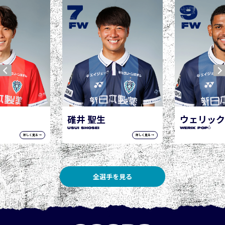
7
9
FW
FW
碓井 聖生
ウェリック ポポ
USUI Shosei
WERIK POPÓ
詳しく見る →
詳しく見る →
全選手を見る