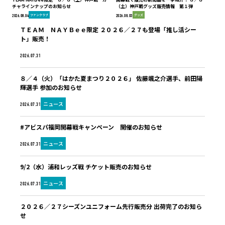
チャラインナップのお知らせ
（土）神戸戦グッズ販売情報 第１弾
ファンクラブ
グッズ
2026.08.04
2026.08.03
ＴＥＡＭ ＮＡＹＢｅｅ限定 ２０２６／２７も登場「推し活シー
ト」販売！
ファンクラブ
2026.07.31
８／４（火）「はかた夏まつり２０２６」 佐藤颯之介選手、前田陽
輝選手 参加のお知らせ
ニュース
2026.07.31
#アビスパ福岡開幕戦キャンペーン 開催のお知らせ
ニュース
2026.07.31
9/2（水）浦和レッズ戦 チケット販売のお知らせ
ニュース
2026.07.31
２０２６／２７シーズンユニフォーム先行販売分 出荷完了のお知ら
せ