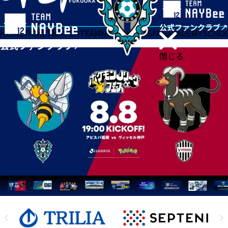
HOME
TICKET
MATCH
TEAM
NEWS
GOODS
FAN
ACADEMY
SCHO
閉じる