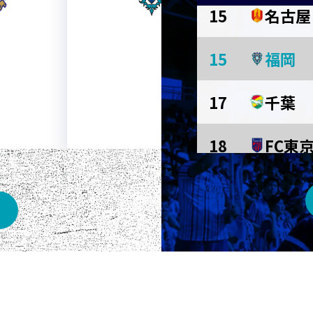
15
名古屋
AWAY
15
福岡
メルカリスタジアム
17
千葉
18
FC東
京都
長崎