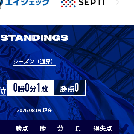
3
1
0
0
1
1
0
1
0
0
STANDINGS
1
0
1
0
0
シーズン（通算）
2026/27明治安田J1リーグ 京都サンガ
0
0
0
1
-1
F.C. vs アビスパ福岡
M
0
0
0
1
-1
0
勝
0
分
1
敗
勝点
0
位
8/29
Sat. 19:00
0
0
0
1
-1
2026.08.09 現在
VS
0
0
0
1
-1
勝点
勝
分
負
得失点