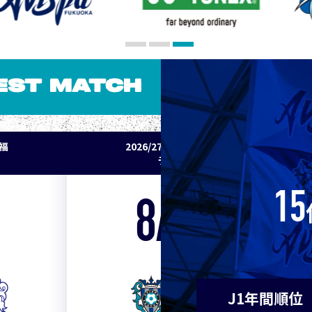
7
神戸
9
東京Ｖ
EST MATCH
9
川崎Ｆ
パ福
2026/27明治安田J1リーグ 鹿島アント
11
浦和
ラーズ vs アビスパ福岡
11
横浜F
15
8/22
Sat. 18:00
13
水戸
VS
13
岡山
J1年間順位