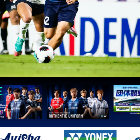
1
町田
2
広島
3
鹿島
3
Ｇ大阪
5
柏
5
Ｃ大阪
7
清水