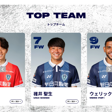
TOP TEAM
トップチーム
9
10
城後 寿
JOGO Hisashi
FW
FW
ウェリック ポポ
WERIK POPÓ
詳しく見る →
詳しく見る →