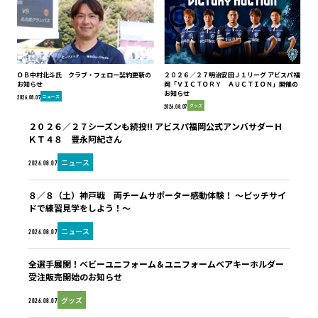
ＯＢ中村北斗氏 クラブ・フェロー契約更新の
２０２６／２７明治安田Ｊ１リーグ アビスパ福
お知らせ
岡「ＶＩＣＴＯＲＹ ＡＵＣＴＩＯＮ」開催の
お知らせ
ニュース
2026.08.07
グッズ
2026.08.07
２０２６／２７シーズンも続投!! アビスパ福岡公式アンバサダーＨ
ＫＴ４８ 豊永阿紀さん
ニュース
2026.08.07
８／８（土）神戸戦 両チームサポーター感動体験！ ～ピッチサイ
ドで練習見学をしよう！～
ニュース
2026.08.07
全選手展開！ベビーユニフォーム＆ユニフォームベアキーホルダー
受注販売開始のお知らせ
グッズ
2026.08.07