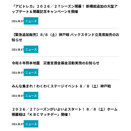
「アビトレカ」２０２６／２７シーズン開幕！ 新機能追加の大型ア
ップデート＆開幕記念キャンペーンを開催
ニュース
2026.08.07
【緊急追加販売】８/８（土）神戸戦 バックスタンド立見席販売のお
知らせ
ニュース
2026.08.07
令和８年熊本地震 災害支援金募金活動実施のお知らせ
ニュース
2026.08.07
みんな集まれ！わくわくステージイベント ８／８（土）神戸戦
ニュース
2026.08.07
２０２６／２７シーズンがいよいよスタート！ ８／８（土）ホーム
開幕戦は「ＫＢＣマッチデー」開催！
ニュース
2026.08.07