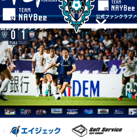
HOME
TICKET
MATCH
TEAM
NEWS
GOODS
FAN
ACADEMY
SCHO
閉じる