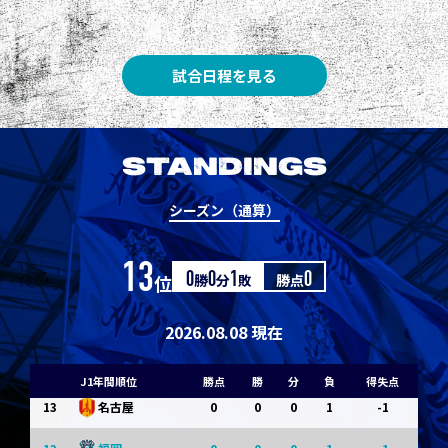
3
3
1
0
0
1
Ｇ大阪
5
3
1
0
0
1
柏
試合日程を見る
5
3
1
0
0
1
Ｃ大阪
7
3
1
0
0
1
清水
STANDINGS
7
3
1
0
0
1
神戸
シーズン（通算）
9
0
0
0
1
-1
浦和
13
位
0
勝
0
分
1
敗
勝点
0
9
0
0
0
1
-1
横浜FM
11
0
0
0
1
-1
水戸
2026.08.08 現在
11
0
0
0
1
-1
岡山
J1年間順位
勝点
勝
分
負
得失点
13
0
0
0
1
-1
名古屋