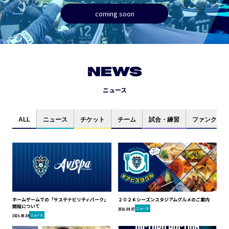
coming soon
NEWS
ニュース
ALL
ニュース
チケット
チーム
試合・練習
ファンクラブ
ホームゲームでの「サステナビリティパーク」
２０２６シーズンスタジアムグルメのご案内
開設について
ニュース
2026.08.07
ニュース
2026.08.08