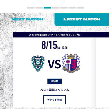
NEXT MATCH
LATEST MATCH
2026/27明治安田J1リーグ アビスパ福岡 vs セレッソ大阪
8/15
Sat. 19:00
VS
HOME
1
3
1
0
0
4
町田
ベスト電器スタジアム
2
3
1
0
0
3
広島
チケット情報
3
3
1
0
0
1
鹿島