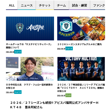
ALL
ニュース
チケット
チーム
試合・練習
ファンクラブ
ホームゲームでの「サステナビリティパーク」
２０２６シーズンスタジアムグルメのご案内
開設について
ニュース
2026.08.07
ニュース
2026.08.08
ＯＢ中村北斗氏 クラブ・フェロー契約更新の
２０２６／２７明治安田Ｊ１リーグ アビスパ福
お知らせ
岡「ＶＩＣＴＯＲＹ ＡＵＣＴＩＯＮ」開催の
お知らせ
ニュース
2026.08.07
グッズ
2026.08.07
２０２６／２７シーズンも続投!! アビスパ福岡公式アンバサダーＨ
ＫＴ４８ 豊永阿紀さん