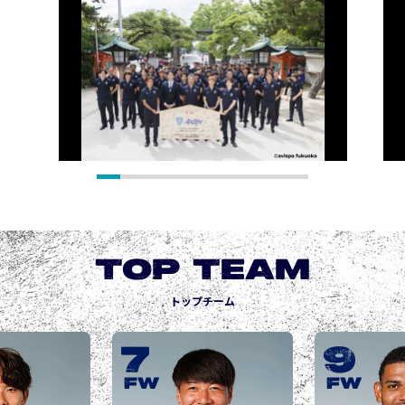
TOP TEAM
トップチーム
9
10
城後 寿
JOGO Hisashi
FW
FW