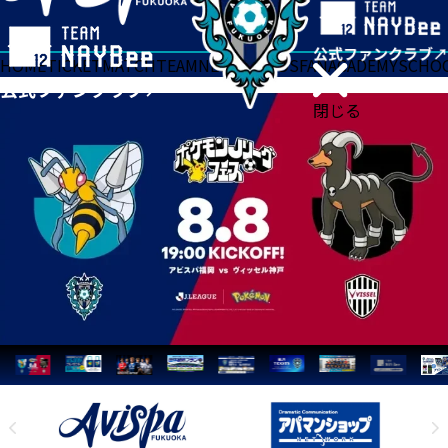
HOME
TICKET
MATCH
TEAM
NEWS
GOODS
FAN
ACADEMY
SCHO
閉じる