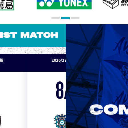
EST MATCH
パ福
2026/27明治安田J1リーグ アビスパ福
岡 vs セレッソ大阪
8/15
Sat. 19:00
VS