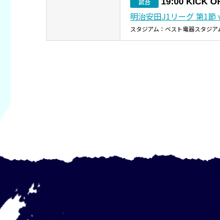
19:00 KICK O
試合
明治安田J1リーグ 第1節 
スタジアム：ベスト電器スタジア