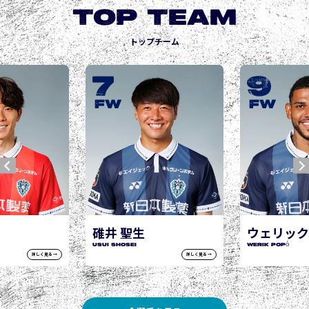
TOP TEAM
トップチーム
9
10
城後 寿
JOGO Hisashi
FW
FW
ウェリック ポポ
WERIK POPÓ
詳しく見る →
詳しく見る →