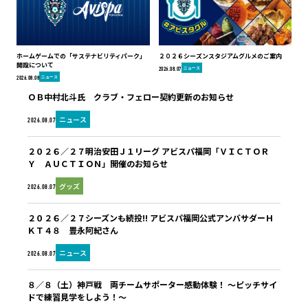
ホームゲームでの「サステナビリティパーク」
２０２６シーズンスタジアムグルメのご案内
開設について
ニュース
2026.08.07
ニュース
2026.08.08
ＯＢ中村北斗氏 クラブ・フェロー契約更新のお知らせ
ニュース
2026.08.07
２０２６／２７明治安田Ｊ１リーグ アビスパ福岡「ＶＩＣＴＯＲ
Ｙ ＡＵＣＴＩＯＮ」開催のお知らせ
グッズ
2026.08.07
２０２６／２７シーズンも続投!! アビスパ福岡公式アンバサダーＨ
ＫＴ４８ 豊永阿紀さん
ニュース
2026.08.07
８／８（土）神戸戦 両チームサポーター感動体験！ ～ピッチサイ
ドで練習見学をしよう！～