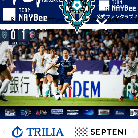
HOME
TICKET
MATCH
TEAM
NEWS
GOODS
FAN
ACADEMY
SCHO
閉じる