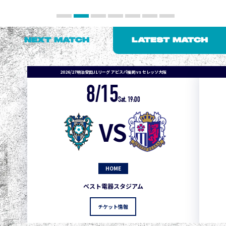
NEXT MATCH
LATEST MATCH
2026/27明治安田J1リーグ アビスパ福岡 vs セレッソ大阪
8/15
1
3
1
0
0
4
町田
Sat. 19:00
2
3
1
0
0
3
広島
VS
3
3
1
0
0
1
鹿島
3
3
1
0
0
1
Ｇ大阪
HOME
5
3
1
0
0
1
柏
ベスト電器スタジアム
5
3
1
0
0
1
Ｃ大阪
チケット情報
5
3
1
0
0
1
長崎