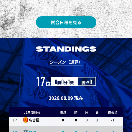
8
3
1
0
0
1
清水
8
3
1
0
0
1
神戸
試合日程を見る
10
1
0
1
0
0
東京Ｖ
10
1
0
1
0
0
川崎Ｆ
STANDINGS
12
0
0
0
1
-1
浦和
シーズン（通算）
12
0
0
0
1
-1
横浜FM
17
位
0
勝
0
分
1
敗
勝点
0
14
0
0
0
1
-1
水戸
14
0
0
0
1
-1
京都
2026.08.09 現在
14
0
0
0
1
-1
岡山
J1年間順位
勝点
勝
分
負
得失点
17
0
0
0
1
-1
名古屋