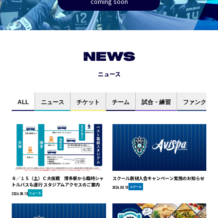
coming soon
NEWS
ニュース
ALL
ニュース
チケット
チーム
試合・練習
ファンクラブ
８／１５（土）Ｃ大阪戦 博多駅から臨時シャ
スクール新規入会キャンペーン実施のお知らせ
トルバスも運行 スタジアムアクセスのご案内
スクール
2026.08.10
ニュース
2026.08.10