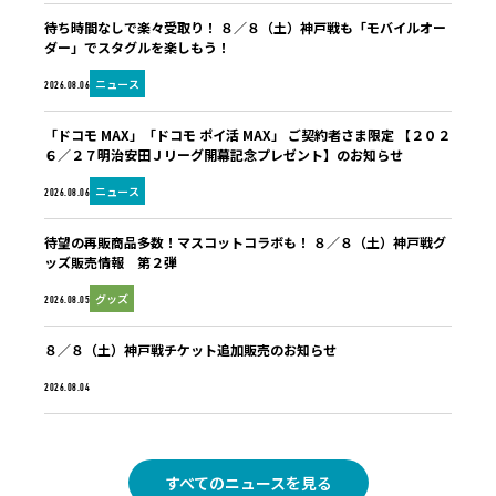
待ち時間なしで楽々受取り！ ８／８（土）神戸戦も「モバイルオー
ダー」でスタグルを楽しもう！
ニュース
2026.08.06
「ドコモ MAX」「ドコモ ポイ活 MAX」 ご契約者さま限定 【２０２
６／２７明治安田Ｊリーグ開幕記念プレゼント】のお知らせ
ニュース
2026.08.06
待望の再販商品多数！マスコットコラボも！ ８／８（土）神戸戦グ
ッズ販売情報 第２弾
グッズ
2026.08.05
８／８（土）神戸戦チケット追加販売のお知らせ
未分類
2026.08.04
すべてのニュースを見る