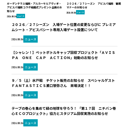
ガーデンテラス福岡・アルカーサルアヴィオ・
２０２６／２７シーズン アビスパ福岡 観戦
アビスパ福岡 コラボ結婚式プレゼント企画のお
マナーのお知らせ
知らせ
ニュース
2026.08.06
ニュース
2026.08.06
２０２６／２７シーズン 入場ゲート位置の変更ならびに プレミア
ムシート・アビスパシート専用入場ゲート設置について
ニュース
2026.08.06
【シャレン！】ペットボトルキャップ回収プロジェクト「ＡＶＩＳ
ＰＡ ＯＮＥ ＣＡＰ ＡＣＴＩＯＮ」始動のお知らせ
ニュース
2026.08.06
９／５（土）水戸戦 チケット販売のお知らせ スペシャルゲスト
ＦＡＮＴＡＳＴＩＣＳ瀬口黎弥さん 来場決定！！
ニュース
2026.08.06
テープの巻心を集めて緑の地球を守ろう！ 「第１７回 ニチバン巻
心ＥＣＯプロジェクト」協力とスタジアム回収実施のお知らせ
ニュース
2026.08.06