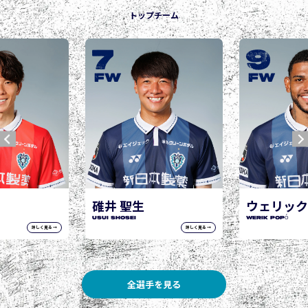
トップチーム
9
10
城後 寿
JOGO Hisashi
FW
FW
ウェリック ポポ
WERIK POPÓ
詳しく見る →
詳しく見る →
全選手を見る