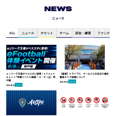
NEWS
ニュース
ALL
ニュース
チケット
チーム
試合・練習
ファンクラブ
ｅＪリーグ王者がベススタに登場！ｅＦｏｏｔ
【重要】トライアル チームバスお出迎え優先
ｂａｌｌ™体験イベント開催！ ８／８（土）神
観覧エリア設置について
戸戦
ニュース
2026.08.06
ニュース
2026.08.06