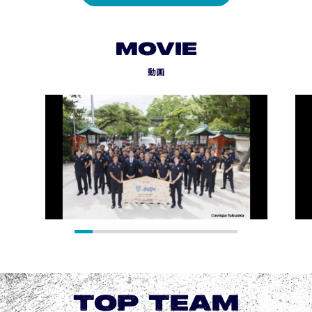
MOVIE
動画
TOP TEAM