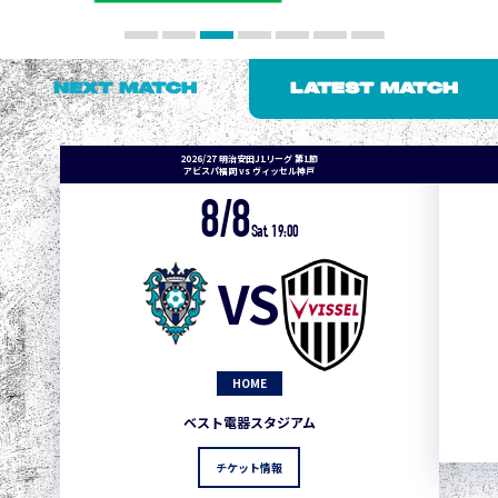
NEXT MATCH
LATEST MATCH
2026/27 明治安田J1リーグ 第1節
アビスパ福岡 vs ヴィッセル神戸
8/8
Sat. 19:00
VS
HOME
ベスト電器スタジアム
チケット情報