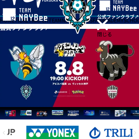
HOME
TICKET
MATCH
TEAM
NEWS
GOODS
FAN
ACADEMY
SCHO
閉じる