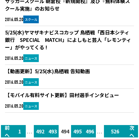
サッカースクール 朝倉校『新規開校』及び『無料体験ス
クール実施』のお知らせ
スクール
2016.05.20
5/25(水)ヤマザキナビスコカップ 鳥栖戦「西日本シティ
銀行 SPECIAL MATCH」によしもと芸人「レモンティ
ー」がやってくる !
ニュース
2016.05.20
【動画更新】5/25(水)鳥栖戦 告知動画
ニュース
2016.05.20
【モバイル有料サイト更新】田村選手インタビュー
ニュース
2016.05.20
前
次
1
...
492
493
494
495
496
...
526
へ
へ