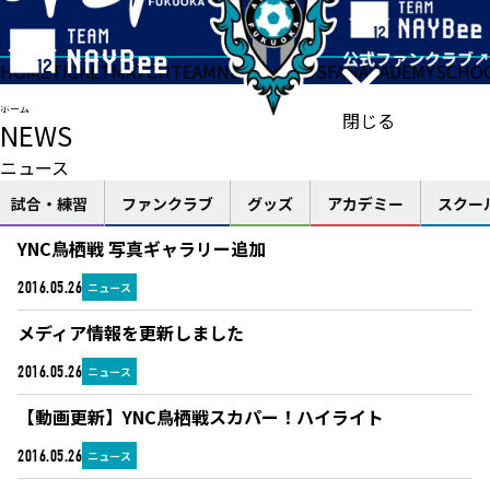
HOME
TICKET
MATCH
TEAM
NEWS
GOODS
FAN
ACADEMY
SCHO
ホーム
閉じる
NEWS
ニュース
試合・練習
ファンクラブ
グッズ
アカデミー
スクー
YNC鳥栖戦 写真ギャラリー追加
ニュース
2016.05.26
メディア情報を更新しました
ニュース
2016.05.26
【動画更新】YNC鳥栖戦スカパー！ハイライト
ニュース
2016.05.26