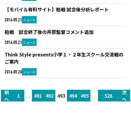
【モバイル有料サイト】柏戦 試合後分析レポート
ニュース
2016.05.21
柏戦 試合終了後の井原監督コメント追加
ニュース
2016.05.21
Think Style presents小学１・２年生スクール交流戦の
ご案内
ニュース
2016.05.20
前
次
1
...
491
492
493
494
495
...
526
へ
へ