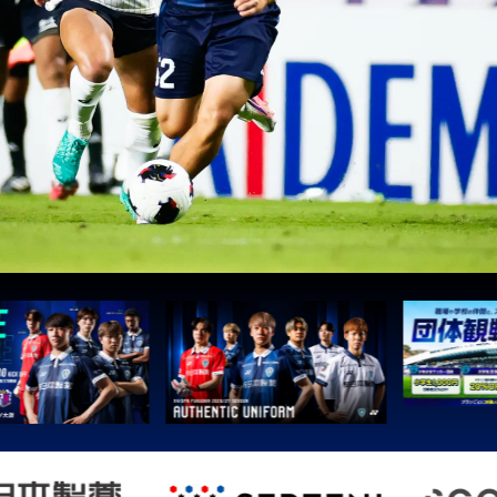
1
町田
2
広島
3
鹿島
3
Ｇ大阪
5
柏