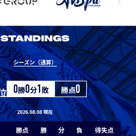
3
1
0
0
1
3
1
0
0
1
STANDINGS
3
1
0
0
1
シーズン（通算）
2026/27明治安田J1リーグ 京都サンガ
0
0
0
1
-1
F.C. vs アビスパ福岡
M
0
0
0
1
-1
0
勝
0
分
1
敗
勝点
0
位
8/29
Sat. 19:00
0
0
0
1
-1
2026.08.08 現在
VS
0
0
0
1
-1
勝点
勝
分
負
得失点