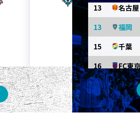
13
名古屋
AWAY
13
福岡
メルカリスタジアム
15
千葉
16
FC東
東京Ｖ
川崎Ｆ
京都