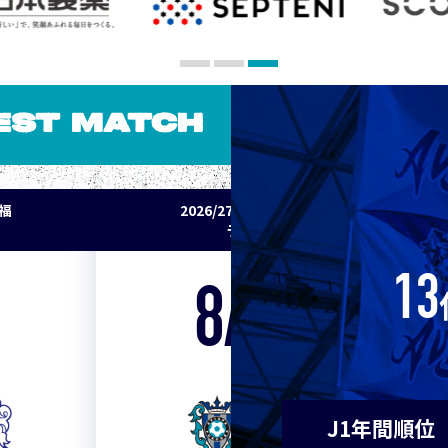
5
Ｃ大阪
7
清水
EST MATCH
7
神戸
パ福
2026/27明治安田J1リーグ 鹿島アント
9
浦和
ラーズ vs アビスパ福岡
9
横浜F
13
8/22
Sat. 18:00
11
水戸
VS
11
岡山
J1年間順位