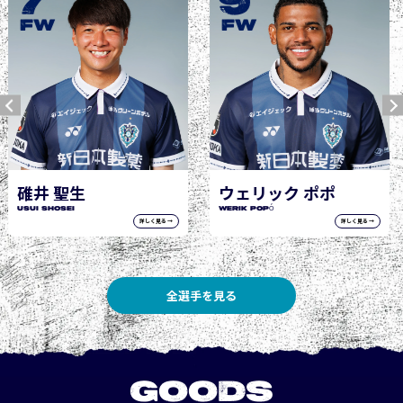
9
10
JOGO Hisashi
FW
FW
ウェリック ポポ
WERIK POPÓ
詳しく見る →
詳しく見る →
全選手を見る
GOODS