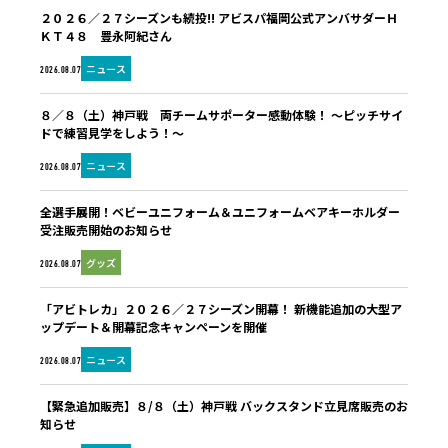
２０２６／２７シーズンも続投!! アビスパ福岡公式アンバサダーＨ
ＫＴ４８ 豊永阿紀さん
ニュース
2026.08.07
８／８（土）神戸戦 両チームサポーター感動体験！ ～ピッチサイ
ドで練習見学をしよう！～
ニュース
2026.08.07
全選手展開！ベビーユニフォーム＆ユニフォームベアキーホルダー
受注販売開始のお知らせ
グッズ
2026.08.07
「アビトレカ」２０２６／２７シーズン開幕！ 新機能追加の大型ア
ップデート＆開幕記念キャンペーンを開催
ニュース
2026.08.07
【緊急追加販売】８/８（土）神戸戦 バックスタンド立見席販売のお
知らせ