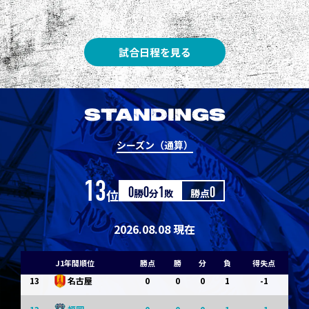
3
3
1
0
0
1
Ｇ大阪
5
3
1
0
0
1
柏
試合日程を見る
5
3
1
0
0
1
Ｃ大阪
7
3
1
0
0
1
清水
STANDINGS
7
3
1
0
0
1
神戸
シーズン（通算）
9
0
0
0
1
-1
浦和
13
位
0
勝
0
分
1
敗
勝点
0
9
0
0
0
1
-1
横浜FM
11
0
0
0
1
-1
水戸
2026.08.08 現在
11
0
0
0
1
-1
岡山
J1年間順位
勝点
勝
分
負
得失点
13
0
0
0
1
-1
名古屋