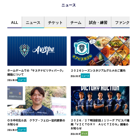
ニュース
ALL
ニュース
チケット
チーム
試合・練習
ファンクラブ
ホームゲームでの「サステナビリティパーク」
２０２６シーズンスタジアムグルメのご案内
開設について
ニュース
2026.08.07
ニュース
2026.08.08
ＯＢ中村北斗氏 クラブ・フェロー契約更新の
２０２６／２７明治安田Ｊ１リーグ アビスパ福
お知らせ
岡「ＶＩＣＴＯＲＹ ＡＵＣＴＩＯＮ」開催の
お知らせ
ニュース
2026.08.07
グッズ
2026.08.07