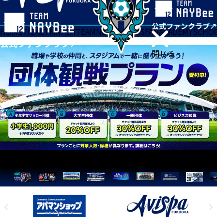
HOME
TICKET
MATCH
TEAM
NEWS
GOODS
FAN
ACADEMY
SCHO
閉じる