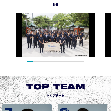
動画
TOP TEAM
トップチーム
城後 寿