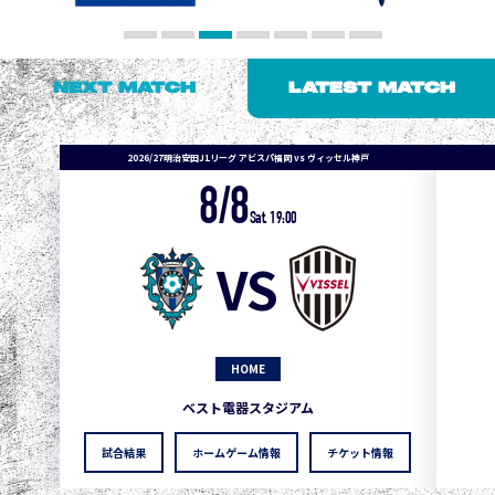
NEXT MATCH
LATEST MATCH
2026/27明治安田J1リーグ アビスパ福岡 vs ヴィッセル神戸
8/8
Sat. 19:00
VS
HOME
1
3
1
0
0
4
町田
ベスト電器スタジアム
2
3
1
0
0
3
広島
試合結果
ホームゲーム情報
チケット情報
3
3
1
0
0
1
鹿島