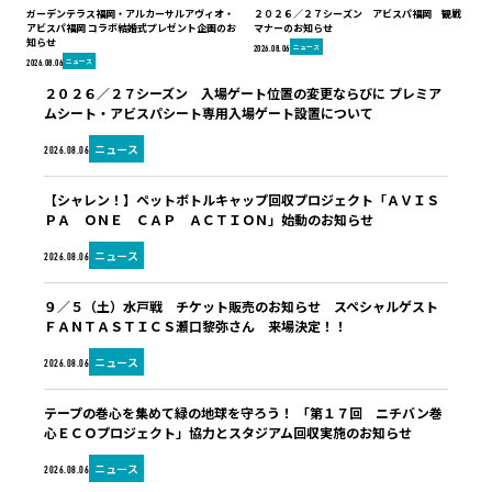
ガーデンテラス福岡・アルカーサルアヴィオ・
２０２６／２７シーズン アビスパ福岡 観戦
アビスパ福岡 コラボ結婚式プレゼント企画のお
マナーのお知らせ
知らせ
ニュース
2026.08.06
ニュース
2026.08.06
２０２６／２７シーズン 入場ゲート位置の変更ならびに プレミア
ムシート・アビスパシート専用入場ゲート設置について
ニュース
2026.08.06
【シャレン！】ペットボトルキャップ回収プロジェクト「ＡＶＩＳ
ＰＡ ＯＮＥ ＣＡＰ ＡＣＴＩＯＮ」始動のお知らせ
ニュース
2026.08.06
９／５（土）水戸戦 チケット販売のお知らせ スペシャルゲスト
ＦＡＮＴＡＳＴＩＣＳ瀬口黎弥さん 来場決定！！
ニュース
2026.08.06
テープの巻心を集めて緑の地球を守ろう！ 「第１７回 ニチバン巻
心ＥＣＯプロジェクト」協力とスタジアム回収実施のお知らせ
ニュース
2026.08.06