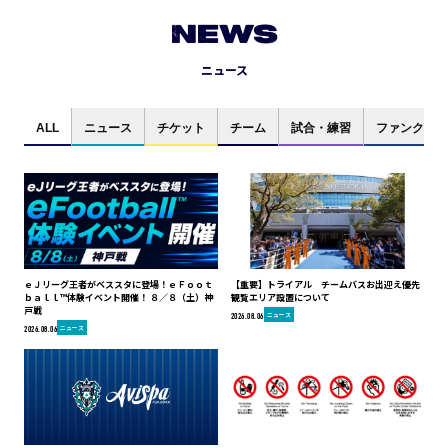
NEWS
ニュース
ALL
ニュース
チケット
チーム
試合・練習
ファンクラブ
ｅＪリーグ王者がベススタに登場！ｅＦｏｏｔ
【重要】トライアル チームバスお出迎え優先
ｂａｌｌ™体験イベント開催！ ８／８（土）神
観覧エリア設置について
戸戦
ニュース
2026.08.06
ニュース
2026.08.06