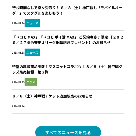
待ち時間なしで楽々受取り！ ８／８（土）神戸戦も「モバイルオー
ダー」でスタグルを楽しもう！
ニュース
2026.08.06
「ドコモ MAX」「ドコモ ポイ活 MAX」 ご契約者さま限定 【２０２
６／２７明治安田Ｊリーグ開幕記念プレゼント】のお知らせ
ニュース
2026.08.06
待望の再販商品多数！マスコットコラボも！ ８／８（土）神戸戦グ
ッズ販売情報 第２弾
グッズ
2026.08.05
８／８（土）神戸戦チケット追加販売のお知らせ
未分類
2026.08.04
すべてのニュースを見る