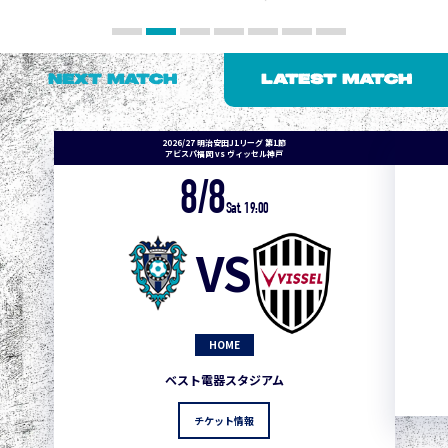
NEXT MATCH
LATEST MATCH
2026/27 明治安田J1リーグ 第1節
アビスパ福岡 vs ヴィッセル神戸
8/8
Sat. 19:00
VS
HOME
ベスト電器スタジアム
チケット情報