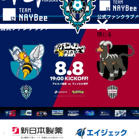
HOME
TICKET
MATCH
TEAM
NEWS
GOODS
FAN
ACADEMY
SCHO
閉じる