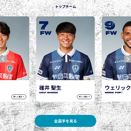
トップチーム
9
1
城後
JOGO H
W
FW
F
 聖生
ウェリック ポポ
hosei
WERIK POPÓ
詳しく見る →
詳しく見る →
全選手を見る