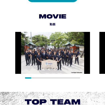
MOVIE
動画
TOP TEAM