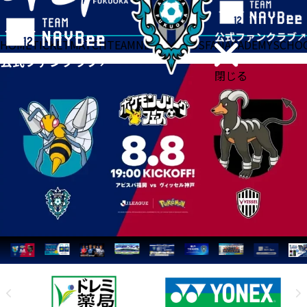
HOME
TICKET
MATCH
TEAM
NEWS
GOODS
FAN
ACADEMY
SCHO
閉じる