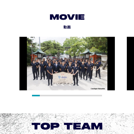
MOVIE
動画
TOP TEAM