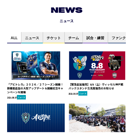
NEWS
ニュース
ALL
ニュース
チケット
チーム
試合・練習
ファンクラブ
「アビトレカ」２０２６／２７シーズン開幕！
【緊急追加販売】8/8（土）ヴィッセル神戸戦
新機能追加の大型アップデート＆開幕記念キャ
バックスタンド立見席販売のお知らせ
ンペーンを開催
ニュース
2026.08.07
ニュース
2026.08.07