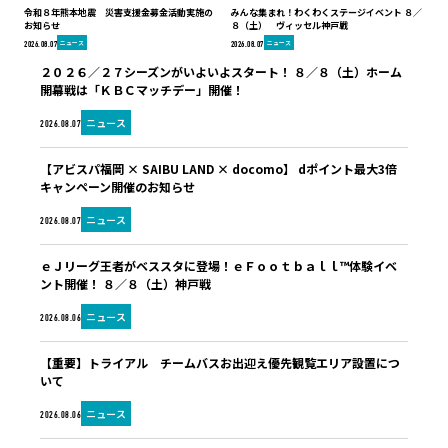
令和８年熊本地震 災害支援金募金活動実施の
みんな集まれ！わくわくステージイベント ８／
お知らせ
８（土） ヴィッセル神戸戦
ニュース
ニュース
2026.08.07
2026.08.07
２０２６／２７シーズンがいよいよスタート！ ８／８（土）ホーム
開幕戦は「ＫＢＣマッチデー」開催！
ニュース
2026.08.07
【アビスパ福岡 × SAIBU LAND × docomo】 dポイント最大3倍
キャンペーン開催のお知らせ
ニュース
2026.08.07
ｅＪリーグ王者がベススタに登場！ｅＦｏｏｔｂａｌｌ™体験イベ
ント開催！ ８／８（土）神戸戦
ニュース
2026.08.06
【重要】トライアル チームバスお出迎え優先観覧エリア設置につ
いて
ニュース
2026.08.06