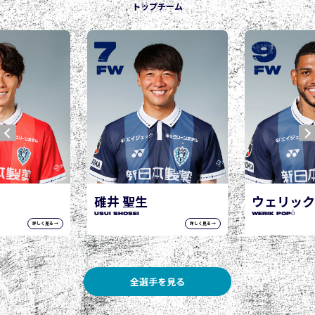
トップチーム
9
10
城後 寿
JOGO Hisashi
FW
FW
ウェリック ポポ
WERIK POPÓ
詳しく見る →
詳しく見る →
全選手を見る