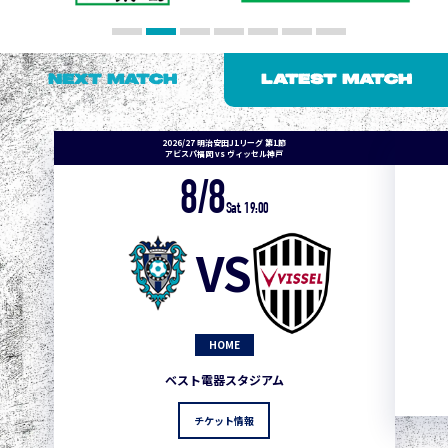
NEXT MATCH
LATEST MATCH
2026/27 明治安田J1リーグ 第1節
アビスパ福岡 vs ヴィッセル神戸
8/8
Sat. 19:00
VS
HOME
ベスト電器スタジアム
チケット情報