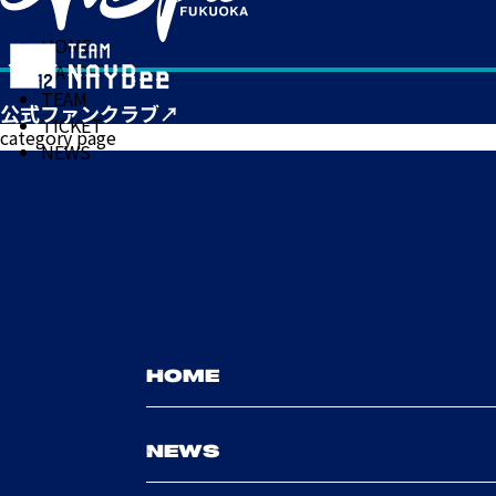
HOME
MATCH
TEAM
TICKET
category page
NEWS
HOME
NEWS