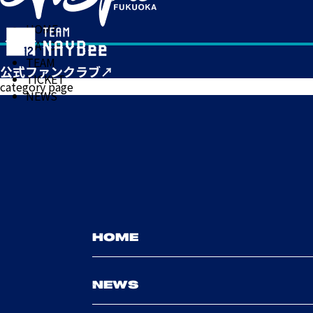
HOME
MATCH
TEAM
TICKET
category page
NEWS
HOME
NEWS