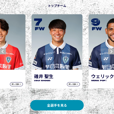
トップチーム
9
1
城後
JOGO H
W
FW
F
 聖生
ウェリック ポポ
hosei
WERIK POPÓ
詳しく見る →
詳しく見る →
全選手を見る