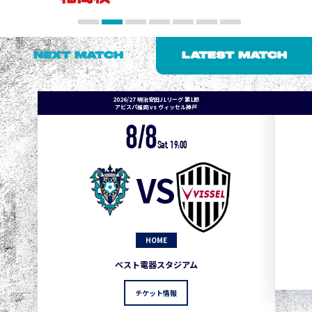
NEXT MATCH
LATEST MATCH
2026/27 明治安田J1リーグ 第1節
アビスパ福岡 vs ヴィッセル神戸
8/8
Sat. 19:00
VS
HOME
ベスト電器スタジアム
チケット情報