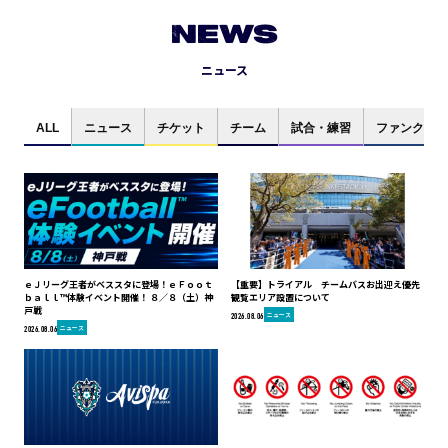
NEWS
ニュース
ALL
ニュース
チケット
チーム
試合・練習
ファンクラブ
ｅＪリーグ王者がベススタに登場！ｅＦｏｏｔ
【重要】トライアル チームバスお出迎え優先
ｂａｌｌ™体験イベント開催！ ８／８（土）神
観覧エリア設置について
戸戦
ニュース
2026.08.06
ニュース
2026.08.06