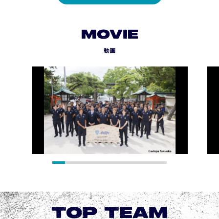
MOVIE
動画
TOP TEAM