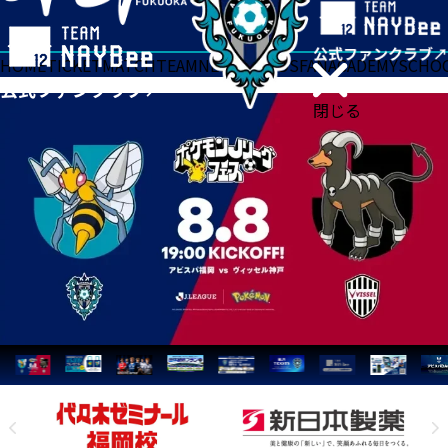
HOME
TICKET
MATCH
TEAM
NEWS
GOODS
FAN
ACADEMY
SCHO
閉じる