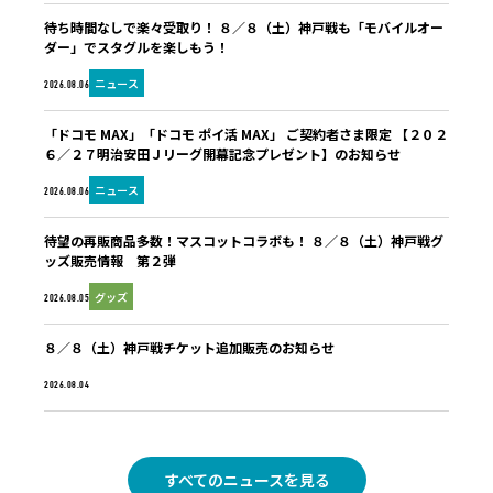
待ち時間なしで楽々受取り！ ８／８（土）神戸戦も「モバイルオー
ダー」でスタグルを楽しもう！
ニュース
2026.08.06
「ドコモ MAX」「ドコモ ポイ活 MAX」 ご契約者さま限定 【２０２
６／２７明治安田Ｊリーグ開幕記念プレゼント】のお知らせ
ニュース
2026.08.06
待望の再販商品多数！マスコットコラボも！ ８／８（土）神戸戦グ
ッズ販売情報 第２弾
グッズ
2026.08.05
８／８（土）神戸戦チケット追加販売のお知らせ
未分類
2026.08.04
すべてのニュースを見る