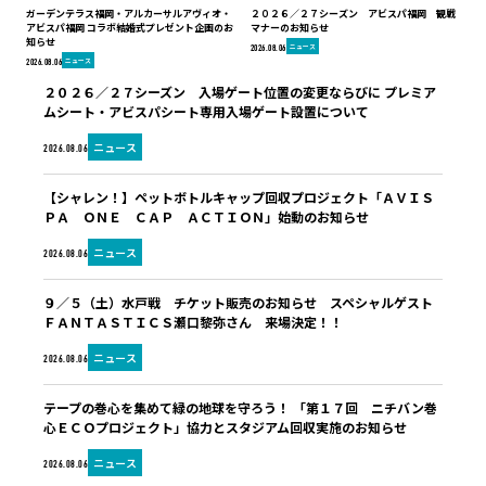
ガーデンテラス福岡・アルカーサルアヴィオ・
２０２６／２７シーズン アビスパ福岡 観戦
アビスパ福岡 コラボ結婚式プレゼント企画のお
マナーのお知らせ
知らせ
ニュース
2026.08.06
ニュース
2026.08.06
２０２６／２７シーズン 入場ゲート位置の変更ならびに プレミア
ムシート・アビスパシート専用入場ゲート設置について
ニュース
2026.08.06
【シャレン！】ペットボトルキャップ回収プロジェクト「ＡＶＩＳ
ＰＡ ＯＮＥ ＣＡＰ ＡＣＴＩＯＮ」始動のお知らせ
ニュース
2026.08.06
９／５（土）水戸戦 チケット販売のお知らせ スペシャルゲスト
ＦＡＮＴＡＳＴＩＣＳ瀬口黎弥さん 来場決定！！
ニュース
2026.08.06
テープの巻心を集めて緑の地球を守ろう！ 「第１７回 ニチバン巻
心ＥＣＯプロジェクト」協力とスタジアム回収実施のお知らせ
ニュース
2026.08.06