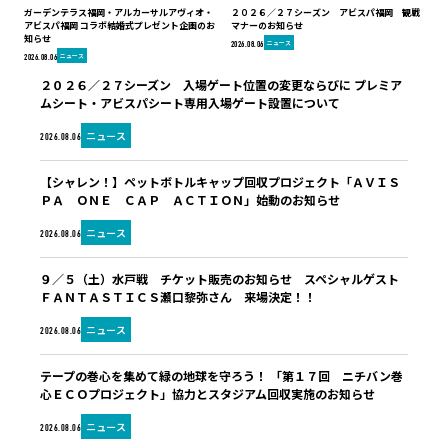
ガーデンテラス福岡・アルカーサルアヴィオ・
２０２６／２７シーズン アビスパ福岡 観戦
アビスパ福岡 コラボ結婚式プレゼント企画のお
マナーのお知らせ
知らせ
ニュース
2026.08.06
ニュース
2026.08.06
２０２６／２７シーズン 入場ゲート位置の変更ならびに プレミア
ムシート・アビスパシート専用入場ゲート設置について
ニュース
2026.08.06
【シャレン！】ペットボトルキャップ回収プロジェクト「ＡＶＩＳ
ＰＡ ＯＮＥ ＣＡＰ ＡＣＴＩＯＮ」始動のお知らせ
ニュース
2026.08.06
９／５（土）水戸戦 チケット販売のお知らせ スペシャルゲスト
ＦＡＮＴＡＳＴＩＣＳ瀬口黎弥さん 来場決定！！
ニュース
2026.08.06
テープの巻心を集めて緑の地球を守ろう！ 「第１７回 ニチバン巻
心ＥＣＯプロジェクト」協力とスタジアム回収実施のお知らせ
ニュース
2026.08.06