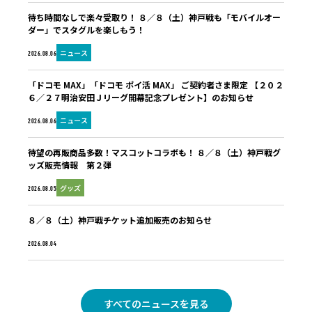
待ち時間なしで楽々受取り！ ８／８（土）神戸戦も「モバイルオー
ダー」でスタグルを楽しもう！
ニュース
2026.08.06
「ドコモ MAX」「ドコモ ポイ活 MAX」 ご契約者さま限定 【２０２
６／２７明治安田Ｊリーグ開幕記念プレゼント】のお知らせ
ニュース
2026.08.06
待望の再販商品多数！マスコットコラボも！ ８／８（土）神戸戦グ
ッズ販売情報 第２弾
グッズ
2026.08.05
８／８（土）神戸戦チケット追加販売のお知らせ
未分類
2026.08.04
すべてのニュースを見る