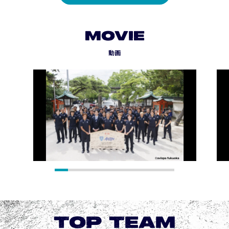
MOVIE
動画
TOP TEAM