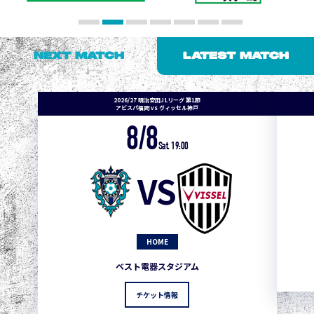
NEXT MATCH
LATEST MATCH
2026/27 明治安田J1リーグ 第1節
アビスパ福岡 vs ヴィッセル神戸
8/8
Sat. 19:00
VS
HOME
ベスト電器スタジアム
チケット情報