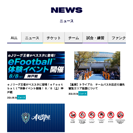
NEWS
ニュース
ALL
ニュース
チケット
チーム
試合・練習
ファンクラブ
ｅＪリーグ王者がベススタに登場！ｅＦｏｏｔ
【重要】トライアル チームバスお出迎え優先
ｂａｌｌ™体験イベント開催！ ８／８（土）神
観覧エリア設置について
戸戦
ニュース
2026.08.06
ニュース
2026.08.06