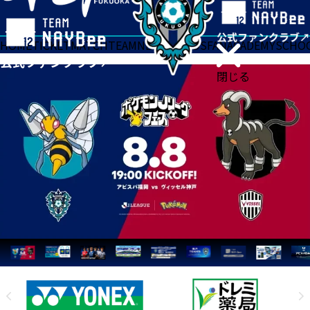
HOME
TICKET
MATCH
TEAM
NEWS
GOODS
FAN
ACADEMY
SCHO
閉じる