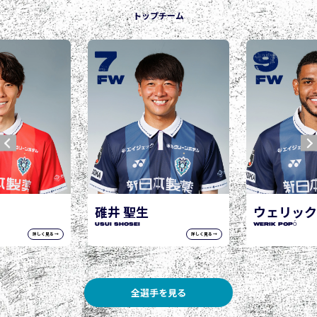
トップチーム
9
10
城後 寿
JOGO Hisashi
FW
FW
生
ウェリック ポポ
WERIK POPÓ
詳しく見る →
詳しく見る →
全選手を見る