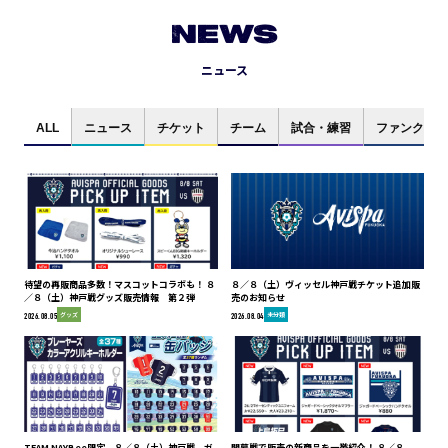
NEWS
ニュース
ALL
ニュース
チケット
チーム
試合・練習
ファンクラブ
待望の再販商品多数！マスコットコラボも！ ８
８／８（土）ヴィッセル神戸戦チケット追加販
／８（土）神戸戦グッズ販売情報 第２弾
売のお知らせ
グッズ
未分類
2026.08.05
2026.08.04
TEAM NAYBee限定 ８／８（土）神戸戦 ガ
開幕戦で販売の新商品を一挙紹介！ ８／８