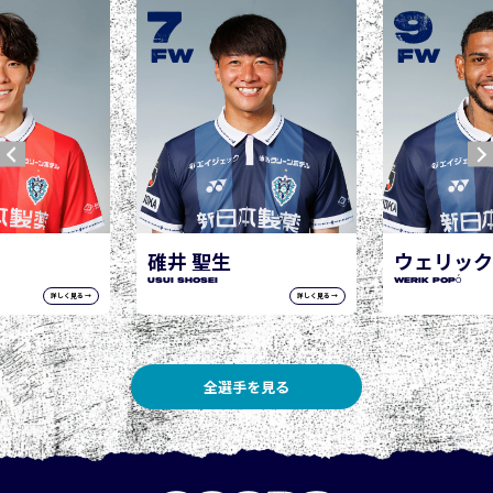
9
10
城後 寿
JOGO Hisash
FW
FW
生
ウェリック ポポ
WERIK POPÓ
詳しく見る →
詳しく見る →
全選手を見る