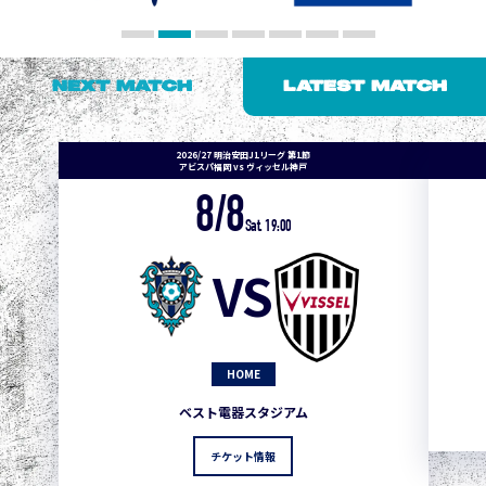
NEXT MATCH
LATEST MATCH
2026/27 明治安田J1リーグ 第1節
アビスパ福岡 vs ヴィッセル神戸
8/8
Sat. 19:00
VS
HOME
ベスト電器スタジアム
チケット情報