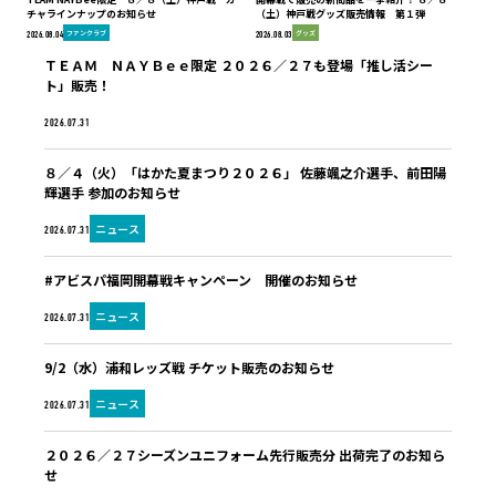
チャラインナップのお知らせ
（土）神戸戦グッズ販売情報 第１弾
ファンクラブ
グッズ
2026.08.04
2026.08.03
ＴＥＡＭ ＮＡＹＢｅｅ限定 ２０２６／２７も登場「推し活シー
ト」販売！
ファンクラブ
2026.07.31
８／４（火）「はかた夏まつり２０２６」 佐藤颯之介選手、前田陽
輝選手 参加のお知らせ
ニュース
2026.07.31
#アビスパ福岡開幕戦キャンペーン 開催のお知らせ
ニュース
2026.07.31
9/2（水）浦和レッズ戦 チケット販売のお知らせ
ニュース
2026.07.31
２０２６／２７シーズンユニフォーム先行販売分 出荷完了のお知ら
せ