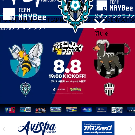
HOME
TICKET
MATCH
TEAM
NEWS
GOODS
FAN
ACADEMY
SCHO
閉じる