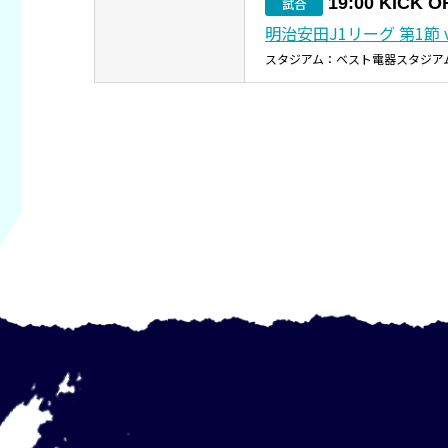
19:00 KICK O
試合
明治安田J1リーグ 第1節 
スタジアム：ベスト電器スタジア