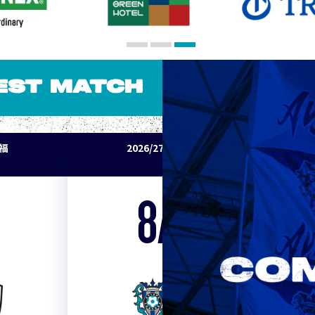
EST MATCH
パ福
2026/27明治安田J1リーグ アビスパ福
岡 vs セレッソ大阪
8/15
Sat. 19:00
VS