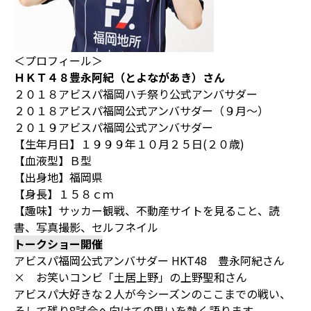
＜プロフィール＞
ＨＫＴ４８豊永阿紀（とよながあき）さん
２０１８アビスパ福岡ハチ祭り公式アンバサダー
２０１８アビスパ福岡公式アンバサダー（９月～）
２０１９アビスパ福岡公式アンバサダー
【生年月日】１９９９年１０月２５日(２０歳)
【血液型】Ｂ型
【出身地】福岡県
【身長】１５８ｃｍ
【趣味】サッカー観戦、不動産サイトを見ること、読
書、写真撮影、セルフネイル
トークショー開催
アビスパ福岡公式アンバサダー HKT48 豊永阿紀さん
× お笑いコンビ「土居上野」の上野聖和さん
アビスパ大好きな２人が今シーズンのここまでの戦い、
そして残り8試合へ向けての思いを熱く語ります。