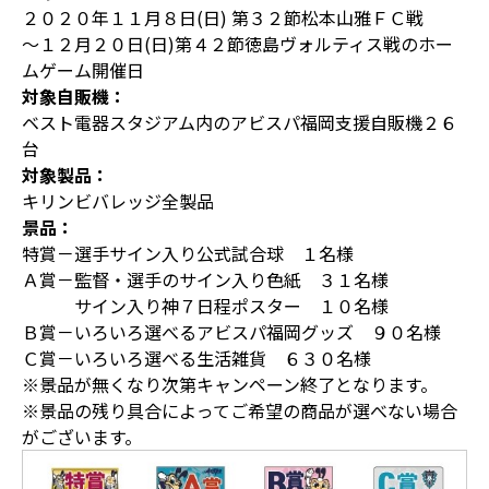
２０２０年１１月８日(日) 第３２節松本山雅ＦＣ戦
～１２月２０日(日)第４２節徳島ヴォルティス戦のホー
ムゲーム開催日
対象自販機：
ベスト電器スタジアム内のアビスパ福岡支援自販機２６
台
対象製品：
キリンビバレッジ全製品
景品：
特賞－選手サイン入り公式試合球 １名様
Ａ賞－監督・選手のサイン入り色紙 ３１名様
サイン入り神７日程ポスター １０名様
Ｂ賞－いろいろ選べるアビスパ福岡グッズ ９０名様
Ｃ賞－いろいろ選べる生活雑貨 ６３０名様
※景品が無くなり次第キャンペーン終了となります。
※景品の残り具合によってご希望の商品が選べない場合
がございます。