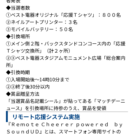
者発表
◆当選者数
①ベスト電器オリジナル「応援Ｔシャツ」：８００名
②ネイルアートプリンター：３名
③モバイルバッテリー：５０名
◆引換場所
①メイン側２階・バックスタンドコンコース内の「応援
Ｔシャツ交換所」（計２ヶ所）
②③ベスト電器スタジアムモニュメント広場「総合案内
所」
◆引換時期
①入場開始後～14時10分まで
②③終了後30分以内
◆賞品贈呈方法
「当選賞品名記載シール」が貼ってある「マッチデーニ
ュース」を引換場所に持参のうえ、賞品を受領
リモート応援システム実施
『Ｒｅｍｏｔｅ Ｃｈｅｅｒｅｒ ｐｏｗｅｒｅｄ ｂｙ
ＳｏｕｎｄＵＤ』とは、スマートフォン専用サイトの