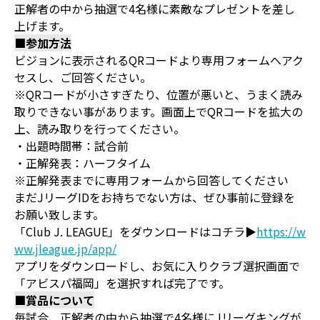
正解者の中から抽選で4名様に素敵なプレゼントを差し
上げます。
■参加方法
ビジョンに表示されるQRコードより専用フォームへアク
セスし、ご回答ください。
※QRコードが小さすぎたり、位置が悪いと、うまく読み
取りできない事があります。画面上でQRコードを拡大の
上、読み取りを行ってください。
・出題時間帯：試合前
・正解発表：ハーフタイム
※正解発表までに専用フォームから回答してください
まだJリーグIDをお持ちでない方は、ぜひ事前に登録を
お願い致します。
「Club J. LEAGUE」をダウンロードはコチラ▶
https://w
ww.jleague.jp/app/
アプリをダウンロードし、お気に入りクラブ選択画面で
「アビスパ福岡」を選択すれば完了です。
■賞品について
毎試合、正解者の中から抽選で4名様にJリーグキングが