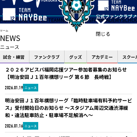
HOME
TICKET
MATCH
TEAM
NEWS
GOODS
FAN
ACADEMY
SCHO
ホーム
閉じる
NEWS
ニュース
試合・練習
ファンクラブ
グッズ
アカデミー
スクー
２０２６アビスパ福岡応援ツアー参加者募集のお知らせ
【明治安田Ｊ１百年構想リーグ 第６節 長崎戦】
ニュース
2026.01.19
明治安田Ｊ１百年構想リーグ「臨時駐車場有料予約サービ
ス」受付開始日のお知らせ ～スタジアム周辺交通渋滞緩
和・違法駐車防止・駐車場不足解消へ～
ニュース
2026.01.16