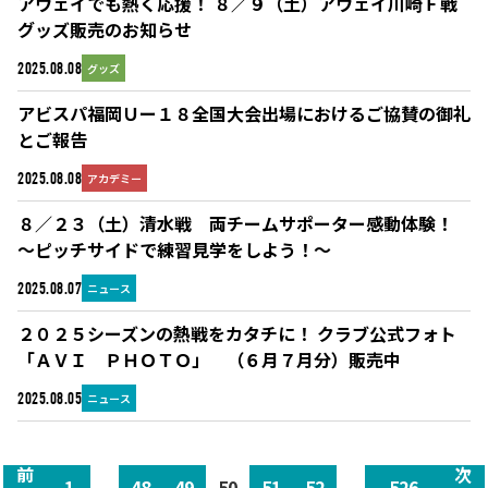
アウェイでも熱く応援！ ８／９（土）アウェイ川崎Ｆ戦
グッズ販売のお知らせ
グッズ
2025.08.08
アビスパ福岡Ｕー１８全国大会出場におけるご協賛の御礼
とご報告
アカデミー
2025.08.08
８／２３（土）清水戦 両チームサポーター感動体験！
～ピッチサイドで練習見学をしよう！～
ニュース
2025.08.07
２０２５シーズンの熱戦をカタチに！ クラブ公式フォト
「ＡＶＩ ＰＨＯＴＯ」 （６月７月分）販売中
ニュース
2025.08.05
前
次
1
...
48
49
50
51
52
...
526