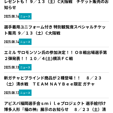
レゼントも！ ９／１３（土）C大阪戦 チケット販売のお
知らせ
ニュース
2025.08.14
選手着用ユニフォーム付き 特別観覧席スペシャルチケッ
ト販売 ９／１３（土）C大阪戦
ニュース
2025.08.14
エミル サロモンソン氏の参加決定！！ ＯＢ戦出場選手第
２弾発表！！ １０／４(土)横浜ＦＣ戦
ニュース
2025.08.13
新ガチャとブラインド商品が２種登場！！ ８／２３
（土）清水戦 ＴＥＡＭ ＮＡＹＢｅｅ限定 ガチャ
ニュース
2025.08.12
アビスパ福岡選手会ｓｍｉｌｅプロジェクト 選手絵付け
博多人形『福の神』展示のお知らせ ８／２３（土）清