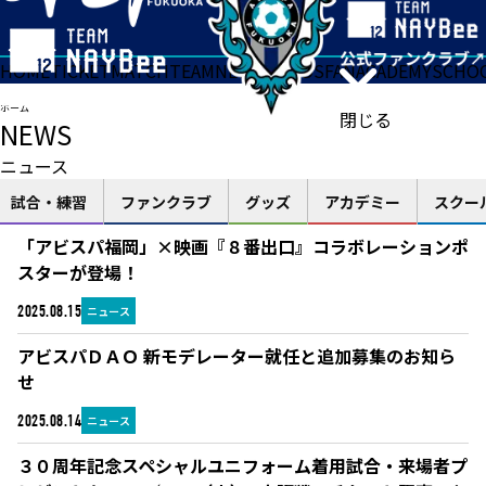
HOME
TICKET
MATCH
TEAM
NEWS
GOODS
FAN
ACADEMY
SCHO
ホーム
閉じる
NEWS
ニュース
試合・練習
ファンクラブ
グッズ
アカデミー
スクー
「アビスパ福岡」×映画『８番出口』コラボレーションポ
スターが登場！
ニュース
2025.08.15
アビスパＤＡＯ 新モデレーター就任と追加募集のお知ら
せ
ニュース
2025.08.14
３０周年記念スペシャルユニフォーム着用試合・来場者プ