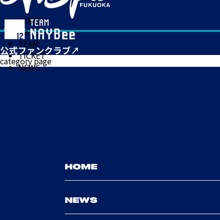
HOME
MATCH
TEAM
TICKET
category page
NEWS
HOME
NEWS