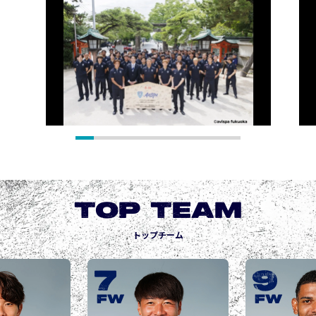
TOP TEAM
トップチーム
9
10
城後 寿
JOGO Hisashi
FW
FW