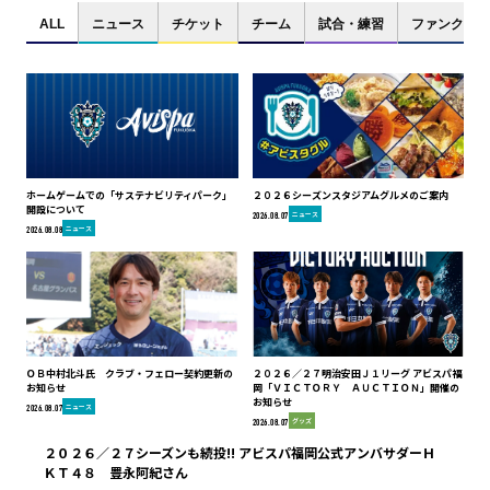
ALL
ニュース
チケット
チーム
試合・練習
ファンクラブ
ホームゲームでの「サステナビリティパーク」
２０２６シーズンスタジアムグルメのご案内
開設について
ニュース
2026.08.07
ニュース
2026.08.08
ＯＢ中村北斗氏 クラブ・フェロー契約更新の
２０２６／２７明治安田Ｊ１リーグ アビスパ福
お知らせ
岡「ＶＩＣＴＯＲＹ ＡＵＣＴＩＯＮ」開催の
お知らせ
ニュース
2026.08.07
グッズ
2026.08.07
２０２６／２７シーズンも続投!! アビスパ福岡公式アンバサダーＨ
ＫＴ４８ 豊永阿紀さん