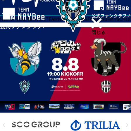
HOME
TICKET
MATCH
TEAM
NEWS
GOODS
FAN
ACADEMY
SCHO
閉じる