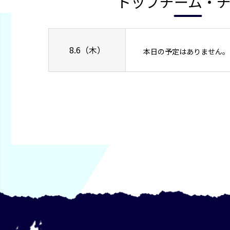
トップチーム・
8.6（木）
本日の予定はありません。