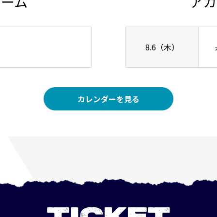
チーム
アカ
8.6（木）
カレンダーを見る