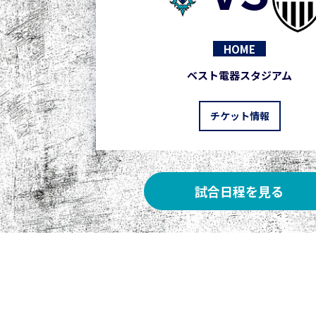
HOME
ベスト電器スタジアム
チケット情報
試合日程を見る