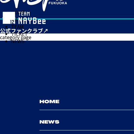
HOME
MATCH
TEAM
TICKET
category page
NEWS
HOME
NEWS