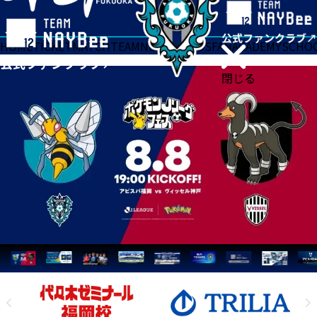
HOME
TICKET
MATCH
TEAM
NEWS
GOODS
FAN
ACADEMY
SCHO
閉じる