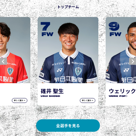
トップチーム
9
10
城後 寿
JOGO Hisashi
FW
FW
ウェリック ポポ
WERIK POPÓ
詳しく見る →
詳しく見る →
全選手を見る