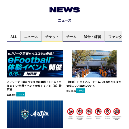
NEWS
ニュース
ALL
ニュース
チケット
チーム
試合・練習
ファンクラブ
ｅＪリーグ王者がベススタに登場！ｅＦｏｏｔ
【重要】トライアル チームバスお出迎え優先
ｂａｌｌ™体験イベント開催！ ８／８（土）神
観覧エリア設置について
戸戦
ニュース
2026.08.06
ニュース
2026.08.06