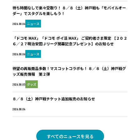
待ち時間なしで楽々受取り！ ８／８（土）神戸戦も「モバイルオー
ダー」でスタグルを楽しもう！
ニュース
2026.08.06
「ドコモ MAX」「ドコモ ポイ活 MAX」 ご契約者さま限定 【２０２
６／２７明治安田Ｊリーグ開幕記念プレゼント】のお知らせ
ニュース
2026.08.06
待望の再販商品多数！マスコットコラボも！ ８／８（土）神戸戦グ
ッズ販売情報 第２弾
グッズ
2026.08.05
８／８（土）神戸戦チケット追加販売のお知らせ
未分類
2026.08.04
すべてのニュースを見る