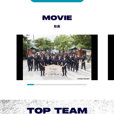
MOVIE
動画
TOP TEAM