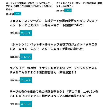
ガーデンテラス福岡・アルカーサルアヴィオ・
２０２６／２７シーズン アビスパ福岡 観戦
アビスパ福岡 コラボ結婚式プレゼント企画のお
マナーのお知らせ
知らせ
ニュース
2026.08.06
ニュース
2026.08.06
２０２６／２７シーズン 入場ゲート位置の変更ならびに プレミア
ムシート・アビスパシート専用入場ゲート設置について
ニュース
2026.08.06
【シャレン！】ペットボトルキャップ回収プロジェクト「ＡＶＩＳ
ＰＡ ＯＮＥ ＣＡＰ ＡＣＴＩＯＮ」始動のお知らせ
ニュース
2026.08.06
９／５（土）水戸戦 チケット販売のお知らせ スペシャルゲスト
ＦＡＮＴＡＳＴＩＣＳ瀬口黎弥さん 来場決定！！
ニュース
2026.08.06
テープの巻心を集めて緑の地球を守ろう！ 「第１７回 ニチバン巻
心ＥＣＯプロジェクト」協力とスタジアム回収実施のお知らせ
ニュース
2026.08.06