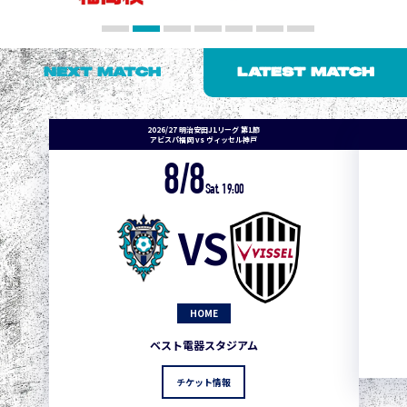
NEXT MATCH
LATEST MATCH
2026/27 明治安田J1リーグ 第1節
アビスパ福岡 vs ヴィッセル神戸
8/8
Sat. 19:00
VS
HOME
ベスト電器スタジアム
チケット情報