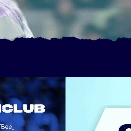
NCLUB
Bee」