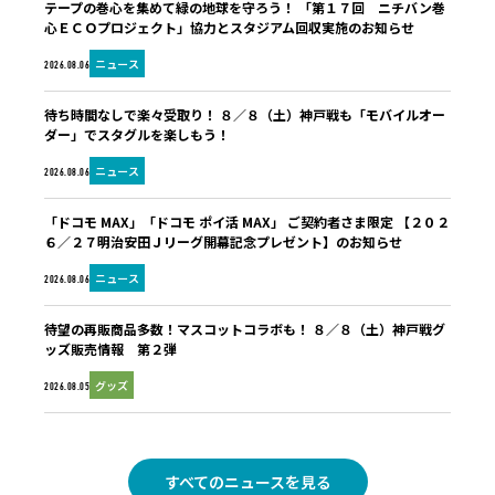
テープの巻心を集めて緑の地球を守ろう！ 「第１７回 ニチバン巻
心ＥＣＯプロジェクト」協力とスタジアム回収実施のお知らせ
ニュース
2026.08.06
待ち時間なしで楽々受取り！ ８／８（土）神戸戦も「モバイルオー
ダー」でスタグルを楽しもう！
ニュース
2026.08.06
「ドコモ MAX」「ドコモ ポイ活 MAX」 ご契約者さま限定 【２０２
６／２７明治安田Ｊリーグ開幕記念プレゼント】のお知らせ
ニュース
2026.08.06
待望の再販商品多数！マスコットコラボも！ ８／８（土）神戸戦グ
ッズ販売情報 第２弾
グッズ
2026.08.05
すべてのニュースを見る