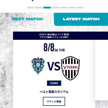
NEXT MATCH
LATEST MATCH
2026/27 明治安田J1リーグ 第1節
アビスパ福岡 vs ヴィッセル神戸
8/8
Sat. 19:00
VS
HOME
ベスト電器スタジアム
チケット情報