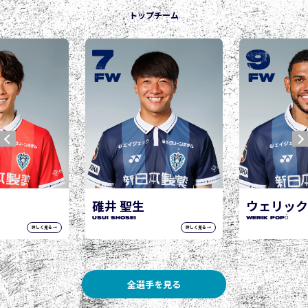
トップチーム
9
10
城後 寿
JOGO Hisashi
FW
FW
ウェリック ポポ
WERIK POPÓ
詳しく見る →
詳しく見る →
全選手を見る