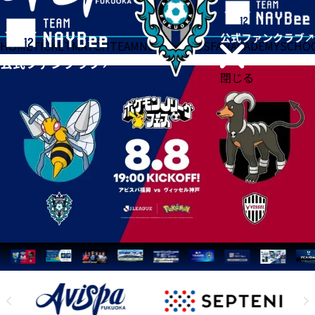
HOME
TICKET
MATCH
TEAM
NEWS
GOODS
FAN
ACADEMY
SCHO
閉じる