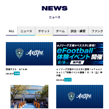
NEWS
ニュース
ALL
ニュース
チケット
チーム
試合・練習
ファンクラブ
投稿テスト 8/7 4:40
ｅＪリーグ王者がベススタに登場！ｅＦｏｏｔ
ｂａｌｌ™体験イベント開催！ ８／８（土）神
未分類
2026.08.07
戸戦
ニュース
2026.08.06