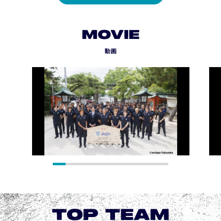
MOVIE
動画
TOP TEAM