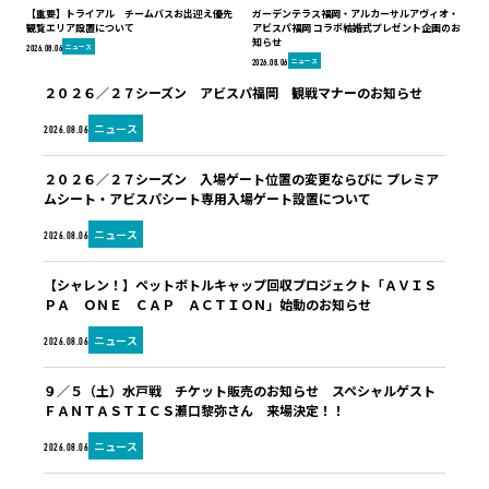
【重要】トライアル チームバスお出迎え優先
ガーデンテラス福岡・アルカーサルアヴィオ・
観覧エリア設置について
アビスパ福岡 コラボ結婚式プレゼント企画のお
知らせ
ニュース
2026.08.06
ニュース
2026.08.06
２０２６／２７シーズン アビスパ福岡 観戦マナーのお知らせ
ニュース
2026.08.06
２０２６／２７シーズン 入場ゲート位置の変更ならびに プレミア
ムシート・アビスパシート専用入場ゲート設置について
ニュース
2026.08.06
【シャレン！】ペットボトルキャップ回収プロジェクト「ＡＶＩＳ
ＰＡ ＯＮＥ ＣＡＰ ＡＣＴＩＯＮ」始動のお知らせ
ニュース
2026.08.06
９／５（土）水戸戦 チケット販売のお知らせ スペシャルゲスト
ＦＡＮＴＡＳＴＩＣＳ瀬口黎弥さん 来場決定！！
ニュース
2026.08.06