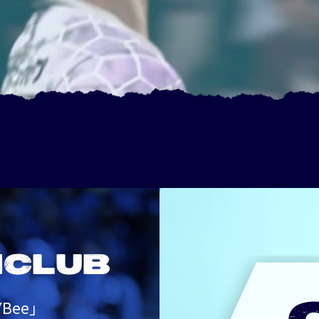
NCLUB
Bee」