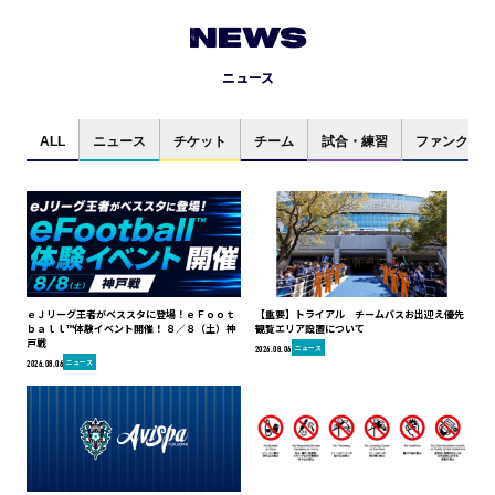
NEWS
ニュース
ALL
ニュース
チケット
チーム
試合・練習
ファンクラブ
ｅＪリーグ王者がベススタに登場！ｅＦｏｏｔ
【重要】トライアル チームバスお出迎え優先
ｂａｌｌ™体験イベント開催！ ８／８（土）神
観覧エリア設置について
戸戦
ニュース
2026.08.06
ニュース
2026.08.06