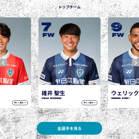
トップチーム
9
1
城後 
JOGO Hi
FW
FW
聖生
ウェリック ポポ
osei
WERIK POPÓ
詳しく見る →
詳しく見る →
全選手を見る