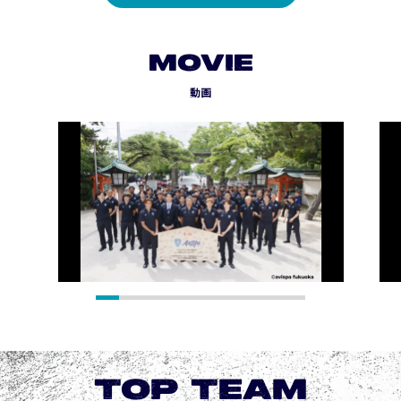
MOVIE
動画
TOP TEAM