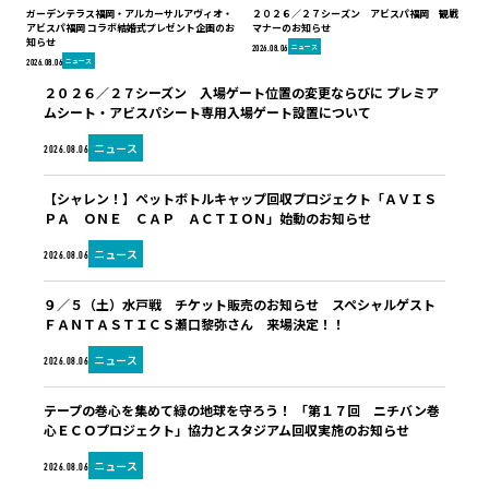
ガーデンテラス福岡・アルカーサルアヴィオ・
２０２６／２７シーズン アビスパ福岡 観戦
アビスパ福岡 コラボ結婚式プレゼント企画のお
マナーのお知らせ
知らせ
ニュース
2026.08.06
ニュース
2026.08.06
２０２６／２７シーズン 入場ゲート位置の変更ならびに プレミア
ムシート・アビスパシート専用入場ゲート設置について
ニュース
2026.08.06
【シャレン！】ペットボトルキャップ回収プロジェクト「ＡＶＩＳ
ＰＡ ＯＮＥ ＣＡＰ ＡＣＴＩＯＮ」始動のお知らせ
ニュース
2026.08.06
９／５（土）水戸戦 チケット販売のお知らせ スペシャルゲスト
ＦＡＮＴＡＳＴＩＣＳ瀬口黎弥さん 来場決定！！
ニュース
2026.08.06
テープの巻心を集めて緑の地球を守ろう！ 「第１７回 ニチバン巻
心ＥＣＯプロジェクト」協力とスタジアム回収実施のお知らせ
ニュース
2026.08.06