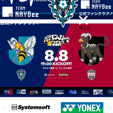
HOME
TICKET
MATCH
TEAM
NEWS
GOODS
FAN
ACADEMY
SCHO
閉じる