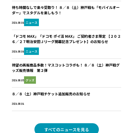
待ち時間なしで楽々受取り！ ８／８（土）神戸戦も「モバイルオー
ダー」でスタグルを楽しもう！
ニュース
2026.08.06
「ドコモ MAX」「ドコモ ポイ活 MAX」 ご契約者さま限定 【２０２
６／２７明治安田Ｊリーグ開幕記念プレゼント】のお知らせ
ニュース
2026.08.06
待望の再販商品多数！マスコットコラボも！ ８／８（土）神戸戦グ
ッズ販売情報 第２弾
グッズ
2026.08.05
８／８（土）神戸戦チケット追加販売のお知らせ
未分類
2026.08.04
すべてのニュースを見る