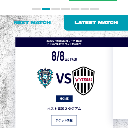
NEXT MATCH
LATEST MATCH
2026/27 明治安田J1リーグ 第1節
アビスパ福岡 vs ヴィッセル神戸
8/8
Sat. 19:00
VS
HOME
ベスト電器スタジアム
チケット情報